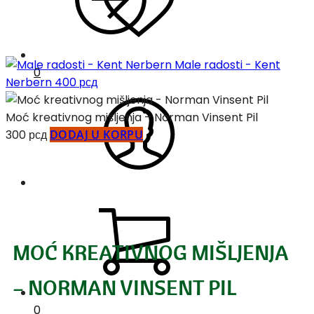
Male radosti - Kent
0
Nerbern
400
рсд
Moć kreativnog mišljenja – Norman Vinsent Pil
300
рсд
DODAJ U KORPU
MOĆ KREATIVNOG MIŠLJENJA
– NORMAN VINSENT PIL
0