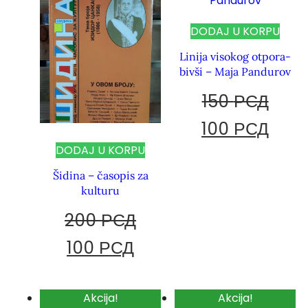
DODAJ U KORPU
Linija visokog otpora-
bivši – Maja Pandurov
150
РСД
100
РСД
DODAJ U KORPU
Šidina – časopis za
kulturu
200
РСД
100
РСД
Akcija!
Akcija!