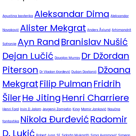
Aleksandar Dima
Agustina basterika
Aleksandar
Alister Mekgrat
Novaković
Anders Åslund
Arhimandrit
Ayn Rand
Branislav Nušić
Sofronije
Dejan Lučić
Dr Džordan
Douglas Murray
Piterson
Džoana
Dr Vladan Đorđević
Dušan Dostanić
Mekgrat
Filip Pulman
Fridrih
Šiler
He Jiting
Henri Charriere
Henri Ford
Irvin D. Jalom
Jevgenij Zamjatin
King
Momir Janković
Naučna
Nikola Đurđević
Radomir
fantastika
D. Lukić
Robert Jung
SF
Sidarta Mukardži
Sima Avramović
Simeon