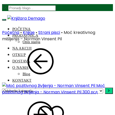
POČETNA
Početna
•
Knjige
•
Strani pisci
•
Moć kreativnog
PRODAVNICA
mišljenja – Norman Vinsent Pil
Opis stanja
NA AKCIJI
OTKUP
DOSTAVA
O NAMA
Blog
KONTAKT
Moć
pozitivnog življenja - Norman Vinsent Pil
300
рсд