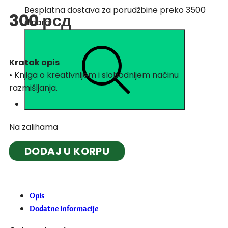
Besplatna dostava za porudžbine preko 3500
300
рсд
dinara
Kratak opis
• Knjiga o kreativnijem i slobodnijem načinu
razmišljanja.
Na zalihama
DODAJ U KORPU
Opis
Dodatne informacije