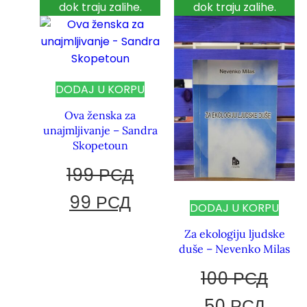
dok traju zalihe.
dok traju zalihe.
DODAJ U KORPU
Ova ženska za
unajmljivanje – Sandra
Skopetoun
199
РСД
99
РСД
DODAJ U KORPU
Za ekologiju ljudske
duše – Nevenko Milas
100
РСД
50
РСД