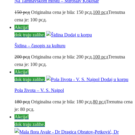
Na Tamnavskom mostu – Miroslav Kokošar
150
рсд
Originalna cena je bila: 150 рсд.
100
рсд
Trenutna
cena je: 100 рсд.
Akcija!
dok traju zalihe.
Dodaj u korpu
Šidina – časopis za kulturu
200
рсд
Originalna cena je bila: 200 рсд.
100
рсд
Trenutna
cena je: 100 рсд.
Akcija!
dok traju zalihe.
Dodaj u korpu
Pola života – V. S. Najpol
180
рсд
Originalna cena je bila: 180 рсд.
80
рсд
Trenutna cena
je: 80 рсд.
Akcija!
dok traju zalihe.