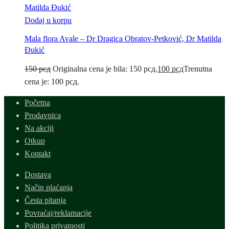
Dodaj u korpu
Mala flora Avale – Dr Dragica Obratov-Petković, Dr Matilda
Đukić
150
рсд
Originalna cena je bila: 150 рсд.
100
рсд
Trenutna
cena je: 100 рсд.
Početna
Prodavnica
Na akciji
Otkup
Kontakt
Dostava
Način plaćanja
Česta pitanja
Povraćaj/reklamacije
Politika privatnosti