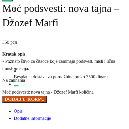
Moć podsvesti: nova tajna –
0
Džozef Marfi
350
рсд
Kratak opis
• Poznato štivo za čitaoce koje zanimaju podsvest, misli i lična
transformacija.
0
Besplatna dostava za porudžbine preko 3500 dinara
Na zalihama
Moć podsvesti: nova tajna - Džozef Marfi količina
DODAJ U KORPU
Opis
Dodatne informacije