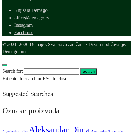
Knjižara Demago
office@demago.rs
Instagram
Facebook
© 2021–2026 Demago. Sva prava zadržana.· Dizajn i održavanje:
Demago tim
Search for:
Search
Hit enter to search or ESC to close
Suggested Searches
Oznake proizvoda
Aleksandar Dima
Agustina basterika
Aleksandar Novaković