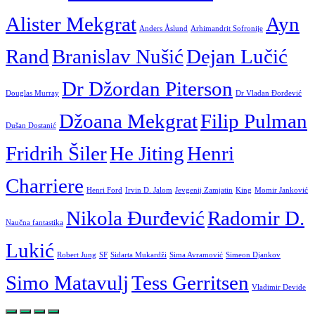
Alister Mekgrat
Ayn
Anders Åslund
Arhimandrit Sofronije
Rand
Branislav Nušić
Dejan Lučić
Dr Džordan Piterson
Douglas Murray
Dr Vladan Đorđević
Džoana Mekgrat
Filip Pulman
Dušan Dostanić
Fridrih Šiler
He Jiting
Henri
Charriere
Henri Ford
Irvin D. Jalom
Jevgenij Zamjatin
King
Momir Janković
Nikola Đurđević
Radomir D.
Naučna fantastika
Lukić
Robert Jung
SF
Sidarta Mukardži
Sima Avramović
Simeon Djankov
Simo Matavulj
Tess Gerritsen
Vladimir Devide