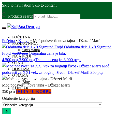
Skip to navigation
Skip to content
Products search
POČETNA
Početna
•
Knjige
•
Moć podsvesti: nova tajna – Džozef Marfi
PRODAVNICA
Odabrana dela 1 - 9 Sigmund
Opis stanja
Frojd
4.500
рсд
Originalna cena je bila:
NA AKCIJI
4.500 рсд.
3.900
рсд
Trenutna cena je: 3.900 рсд.
OTKUP
Moć
DOSTAVA
podsvesti za XXI vek: za bogatiji život - Džozef Marfi
350
рсд
O NAMA
Blog
Moć podsvesti: nova tajna – Džozef Marfi
KONTAKT
350
рсд
DODAJ U KORPU
Odaberite kategoriju