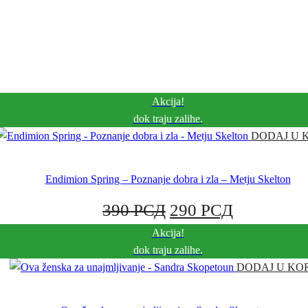
Akcija!
dok traju zalihe.
DODAJ U 
Endimion Spring – Poznanje dobra i zla – Metju Skelton
ORIGINALNA
TRENUT
390
РСД
290
РСД
Akcija!
CENA
CENA
dok traju zalihe.
JE
JE:
DODAJ U KO
BILA:
290 РСД.