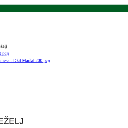
želj
0
рсд
unesa - Džil Maršal
200
рсд
ŽEŽELJ