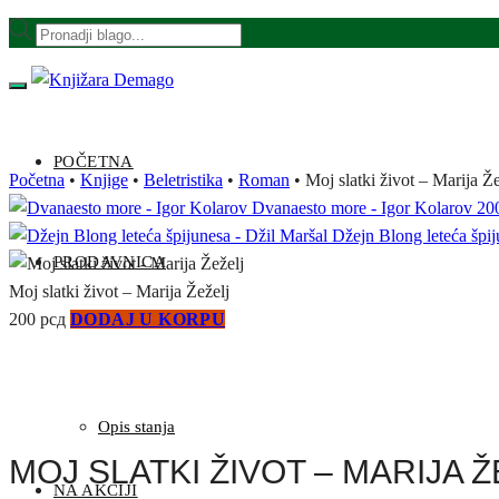
Skip
Skip
Products
to
to
search
navigation
content
POČETNA
Početna
•
Knjige
•
Beletristika
•
Roman
•
Moj slatki život – Marija Že
Dvanaesto more - Igor Kolarov
20
Džejn Blong leteća špij
PRODAVNICA
Moj slatki život – Marija Žeželj
200
рсд
DODAJ U KORPU
Opis stanja
MOJ SLATKI ŽIVOT – MARIJA 
NA AKCIJI