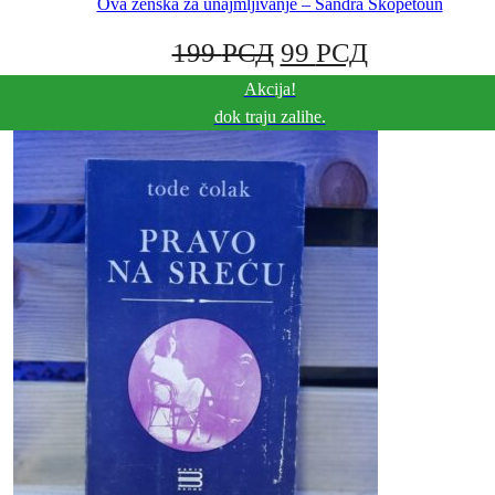
Ova ženska za unajmljivanje – Sandra Skopetoun
390 РСД.
ORIGINALNA
TRENUT
199
РСД
99
РСД
Akcija!
CENA
CENA
dok traju zalihe.
JE
JE:
BILA:
99 РСД.
199 РСД.