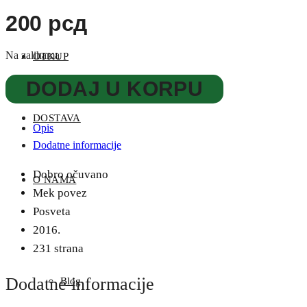
200
рсд
Na zalihama
OTKUP
Moj
DODAJ U KORPU
slatki
život
DOSTAVA
Opis
-
Dodatne informacije
Marija
Žeželj
Dobro očuvano
O NAMA
količina
Mek povez
Posveta
2016.
231 strana
Dodatne informacije
Blog