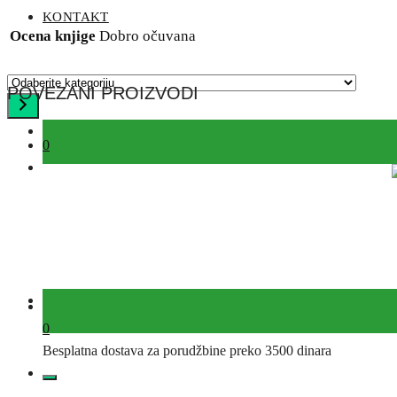
KONTAKT
Ocena knjige
Dobro očuvana
Odaberite
POVEZANI PROIZVODI
kategoriju
0
0
Besplatna dostava za porudžbine preko 3500 dinara