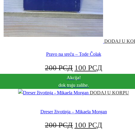
DODAJ U KO
Pravo na sreću – Tode Čolak
ORIGINALNA
TRENUT
200
РСД
100
РСД
Akcija!
CENA
CENA
dok traju zalihe.
JE
JE:
DODAJ U KORPU
BILA:
100 РСД.
Dreser životinja – Mikaela Morgan
200 РСД.
ORIGINALNA
TRENUT
200
РСД
100
РСД