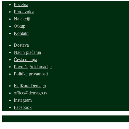
Početna
Prodavnica
Na akciji
Otkup
Kontakt
Dostava
Način plaćanja
Česta pitanja
Povraćaj/reklamacije
Politika privatnosti
Knjižara Demago
office@demago.rs
Instagram
Facebook