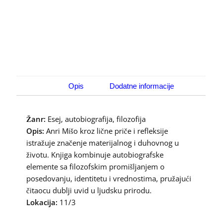
Opis
Dodatne informacije
Žanr:
Esej, autobiografija, filozofija
Opis:
Anri Mišo kroz lične priče i refleksije
istražuje značenje materijalnog i duhovnog u
životu. Knjiga kombinuje autobiografske
elemente sa filozofskim promišljanjem o
posedovanju, identitetu i vrednostima, pružajući
čitaocu dublji uvid u ljudsku prirodu.
Lokacija:
11/3