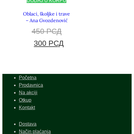
DODAJ U KORPU
Oblaci, školjke i trave
– Ana Gvozdenović
450
РСД
300
РСД
Početna
Prodavnica
Na akciji
Otkup
Kontakt
Dostava
Način plaćanja