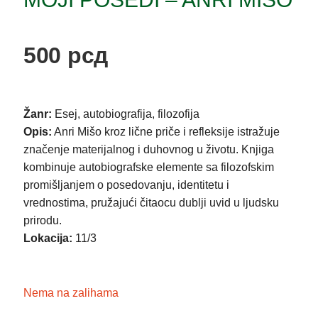
500
рсд
Žanr:
Esej, autobiografija, filozofija
Opis:
Anri Mišo kroz lične priče i refleksije istražuje
značenje materijalnog i duhovnog u životu. Knjiga
kombinuje autobiografske elemente sa filozofskim
promišljanjem o posedovanju, identitetu i
vrednostima, pružajući čitaocu dublji uvid u ljudsku
prirodu.
Lokacija:
11/3
Nema na zalihama