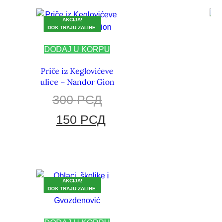
AKCIJA!
DOK TRAJU ZALIHE.
DODAJ U KORPU
Priče iz Keglovićeve
ulice – Nandor Gion
300
РСД
150
РСД
AKCIJA!
DOK TRAJU ZALIHE.