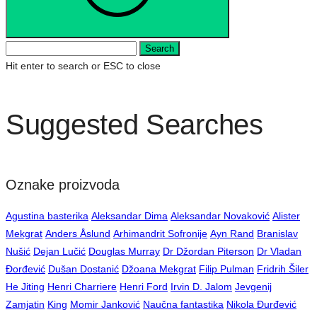
Search
Hit enter to search or ESC to close
Suggested Searches
Oznake proizvoda
Agustina basterika
Aleksandar Dima
Aleksandar Novaković
Alister
Mekgrat
Anders Åslund
Arhimandrit Sofronije
Ayn Rand
Branislav
Nušić
Dejan Lučić
Douglas Murray
Dr Džordan Piterson
Dr Vladan
Đorđević
Dušan Dostanić
Džoana Mekgrat
Filip Pulman
Fridrih Šiler
He Jiting
Henri Charriere
Henri Ford
Irvin D. Jalom
Jevgenij
Zamjatin
King
Momir Janković
Naučna fantastika
Nikola Đurđević