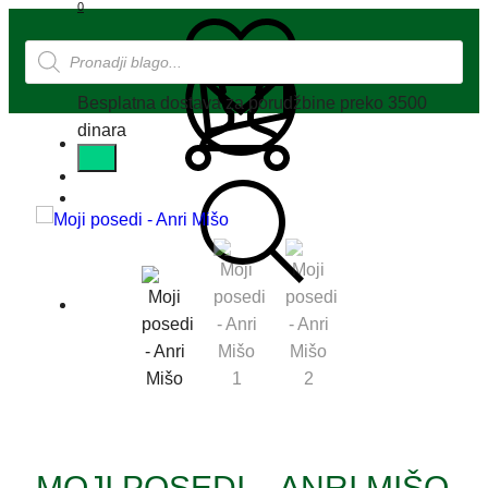
0
0
Besplatna dostava za porudžbine preko 3500
dinara
MOJI POSEDI – ANRI MIŠO