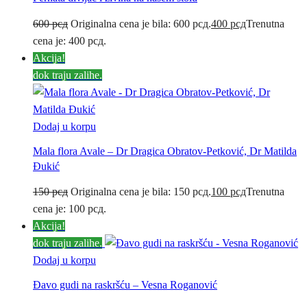
600
рсд
Originalna cena je bila: 600 рсд.
400
рсд
Trenutna
cena je: 400 рсд.
Akcija!
dok traju zalihe.
Dodaj u korpu
Mala flora Avale – Dr Dragica Obratov-Petković, Dr Matilda
Đukić
150
рсд
Originalna cena je bila: 150 рсд.
100
рсд
Trenutna
cena je: 100 рсд.
Akcija!
dok traju zalihe.
Dodaj u korpu
Đavo gudi na raskršću – Vesna Roganović