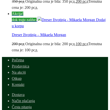
350
рсд
Originalna cena je bila: 350 рсд.
200
рсд
Trenutna
cena je: 200 рсд.
Akcija!
dok traju zalihe.
Dodaj
u korpu
Dreser životinja – Mikaela Morgan
200
рсд
Originalna cena je bila: 200 рсд.
100
рсд
Trenutna
cena je: 100 рсд.
Početna
Prodavnica
Na akciji
Otkup
Kontakt
Dostava
Način plaćanja
Česta pitanja