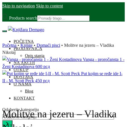
Skip to navigation
Skip to content
Products search
POČETNA
Početna
•
Knjige
•
Domaći pisci
•
Molitve na jezeru – Vladika
PRODAVNICA
Nikolaj
Opis stanja
Vanga - proročansta 1 -
NA AKCIJI
Ženi Kostadinova
600
рсд
OTKUP
Put kojim se ređe ide I-
DOSTAVA
II - M. Scott Peck
450
рсд
O NAMA
Blog
KONTAKT
Odaberite kategoriju
Molitve na jezeru – Vladika