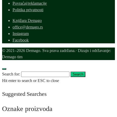
Povraćaj/reklamacije
Politika privatnosti
Knjižara Demago
office@demago.rs
Instagram
Facebook
© 2021–2026 Demago. Sva prava zadržana.· Dizajn i održavanje:
Demago tim
Search for:
Search
Hit enter to search or ESC to close
Suggested Searches
Oznake proizvoda