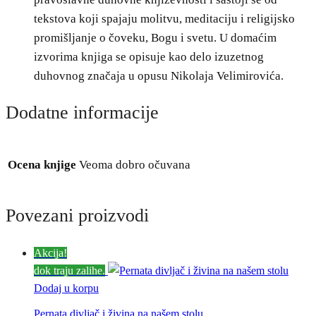
tekstova koji spajaju molitvu, meditaciju i religijsko
promišljanje o čoveku, Bogu i svetu. U domaćim
izvorima knjiga se opisuje kao delo izuzetnog
duhovnog značaja u opusu Nikolaja Velimirovića.
Dodatne informacije
Ocena knjige
Veoma dobro očuvana
Povezani proizvodi
Akcija!
dok traju zalihe.
Dodaj u korpu
Pernata divljač i živina na našem stolu