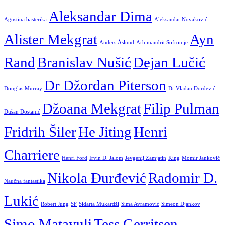
Aleksandar Dima
Agustina basterika
Aleksandar Novaković
Alister Mekgrat
Ayn
Anders Åslund
Arhimandrit Sofronije
Rand
Branislav Nušić
Dejan Lučić
Dr Džordan Piterson
Douglas Murray
Dr Vladan Đorđević
Džoana Mekgrat
Filip Pulman
Dušan Dostanić
Fridrih Šiler
He Jiting
Henri
Charriere
Henri Ford
Irvin D. Jalom
Jevgenij Zamjatin
King
Momir Janković
Nikola Đurđević
Radomir D.
Naučna fantastika
Lukić
Robert Jung
SF
Sidarta Mukardži
Sima Avramović
Simeon Djankov
Simo Matavulj
Tess Gerritsen