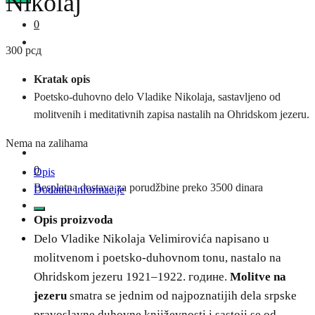
Nikolaj
0
300
рсд
Kratak opis
Poetsko-duhovno delo Vladike Nikolaja, sastavljeno od
molitvenih i meditativnih zapisa nastalih na Ohridskom jezeru.
Nema na zalihama
0
Opis
Besplatna dostava za porudžbine preko 3500 dinara
Dodatne informacije
Opis proizvoda
Delo Vladike Nikolaja Velimirovića napisano u
molitvenom i poetsko-duhovnom tonu, nastalo na
Ohridskom jezeru 1921–1922. године.
Molitve na
jezeru
smatra se jednim od najpoznatijih dela srpske
pravoslavne duhovne književnosti i sastoji se od