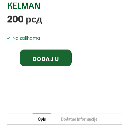
KELMAN
200
рсд
Na zalihama
DODAJ U
KORPU
Opis
Dodatne informacije