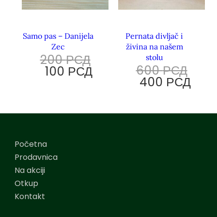
Samo pas – Danijela
Pernata divljač i
Zec
živina na našem
200
РСД
stolu
600
РСД
100
РСД
400
РСД
Početna
Prodavnica
Na akciji
Otkup
Kontakt