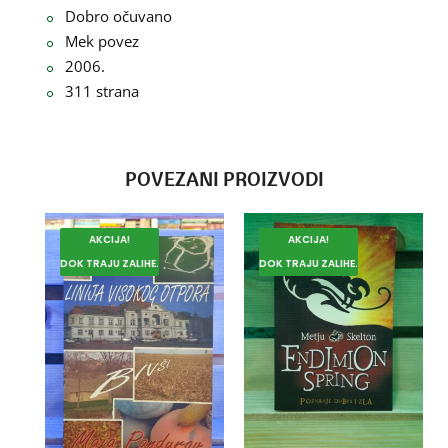
Dobro očuvano
Mek povez
2006.
311 strana
POVEZANI PROIZVODI
AKCIJA!
AKCIJA!
DOK TRAJU ZALIHE.
DOK TRAJU ZALIHE.