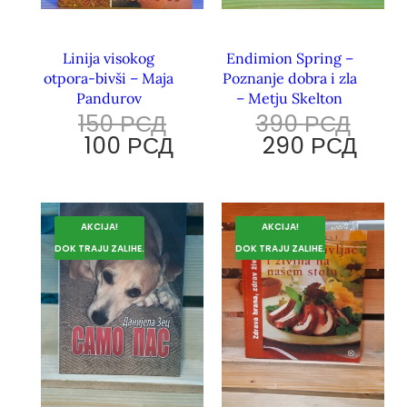
Linija visokog
Endimion Spring –
otpora-bivši – Maja
Poznanje dobra i zla
Pandurov
– Metju Skelton
150
РСД
390
РСД
100
РСД
290
РСД
AKCIJA!
AKCIJA!
DOK TRAJU ZALIHE.
DOK TRAJU ZALIHE.