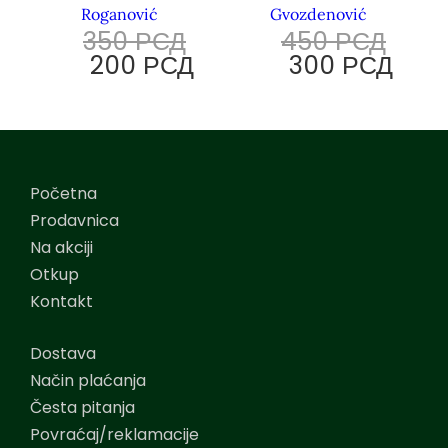
Roganović
Gvozdenović
350
РСД
450
РСД
200
РСД
300
РСД
Početna
Prodavnica
Na akciji
Otkup
Kontakt
Dostava
Način plaćanja
Česta pitanja
Povraćaj/reklamacije