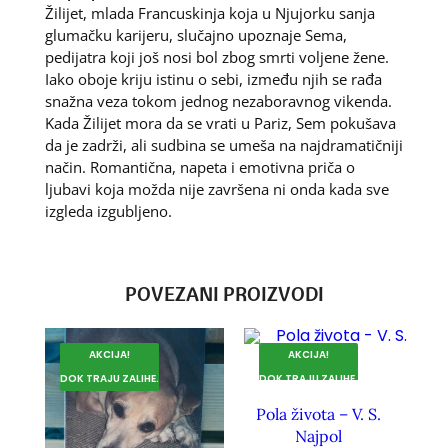
Žilijet, mlada Francuskinja koja u Njujorku sanja
glumačku karijeru, slučajno upoznaje Sema,
pedijatra koji još nosi bol zbog smrti voljene žene.
Iako oboje kriju istinu o sebi, između njih se rađa
snažna veza tokom jednog nezaboravnog vikenda.
Kada Žilijet mora da se vrati u Pariz, Sem pokušava
da je zadrži, ali sudbina se umeša na najdramatičniji
način. Romantična, napeta i emotivna priča o
ljubavi koja možda nije završena ni onda kada sve
izgleda izgubljeno.
POVEZANI PROIZVODI
AKCIJA!
AKCIJA!
DOK TRAJU ZALIHE.
DOK TRAJU ZALIHE.
Pola života – V. S.
Najpol