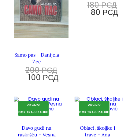
180
РСД
80
РСД
Samo pas – Danijela
Zec
200
РСД
100
РСД
AKCIJA!
AKCIJA!
DOK TRAJU ZALIHE.
DOK TRAJU ZALIHE.
Đavo gudi na
Oblaci, školjke i
raskršću – Vesna
trave – Ana