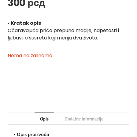
300
рсд
•
Kratak opis
Očaravajuća priča prepuna magije, napetosti i
ljubavi, o susretu koji menja dva života.
Nema na zalihama
Opis
Dodatne informacije
•
Opis proizvoda