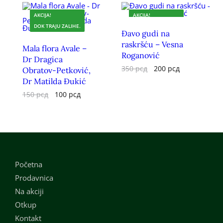
AKCIJA!
AKCIJA!
DOK TRAJU ZALIHE.
DOK TRAJU ZALIHE.
Đavo gudi na
raskršću – Vesna
Mala flora Avale –
Roganović
Dr Dragica
350
рсд
200
рсд
Obratov-Petković,
Dr Matilda Đukić
150
рсд
100
рсд
Početna
Prodavnica
Na akciji
Otkup
Kontakt