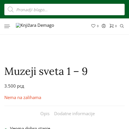
0
0
Muzeji sveta 1 – 9
3.500
рсд
Nema na zalihama
Opis
Dodatne informacije
Veoma dobro stanje