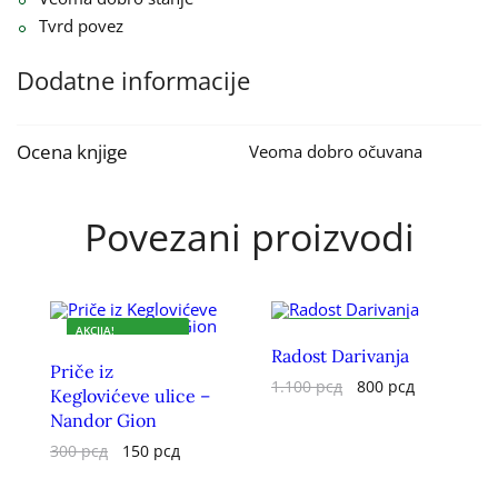
Tvrd povez
Dodatne informacije
Ocena knjige
Veoma dobro očuvana
Povezani proizvodi
AKCIJA!
AKCIJA!
Radost Darivanja
DOK TRAJU ZALIHE.
DOK TRAJU ZALIHE.
Priče iz
1.100
рсд
800
рсд
Keglovićeve ulice –
Nandor Gion
300
рсд
150
рсд