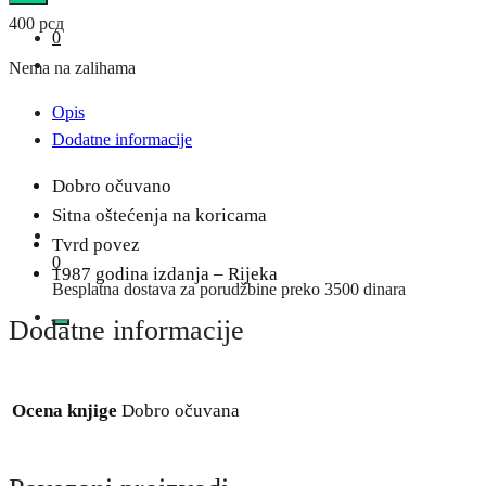
400
рсд
0
Nema na zalihama
Opis
Dodatne informacije
Dobro očuvano
Sitna oštećenja na koricama
Tvrd povez
0
1987 godina izdanja – Rijeka
Besplatna dostava za porudžbine preko 3500 dinara
Dodatne informacije
Ocena knjige
Dobro očuvana