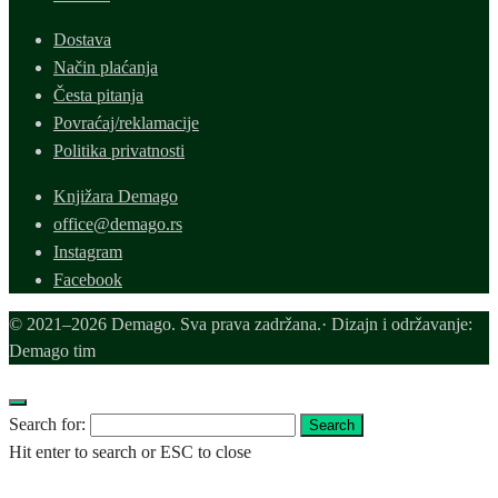
Dostava
Način plaćanja
Česta pitanja
Povraćaj/reklamacije
Politika privatnosti
Knjižara Demago
office@demago.rs
Instagram
Facebook
© 2021–2026 Demago. Sva prava zadržana.· Dizajn i održavanje:
Demago tim
Search for:
Search
Hit enter to search or ESC to close