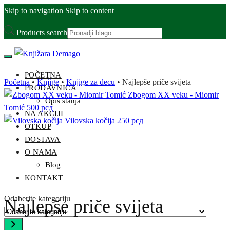
Skip to navigation
Skip to content
Products search
POČETNA
Početna
•
Knjige
•
Knjige za decu
•
Najlepše priče svijeta
PRODAVNICA
Zbogom XX veku - Miomir
Opis stanja
Tomić
500
рсд
NA AKCIJI
Vilovska kočija
250
рсд
OTKUP
DOSTAVA
O NAMA
Blog
KONTAKT
Odaberite kategoriju
Najlepše priče svijeta