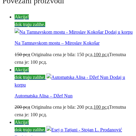
Povezani proizvodi
Akcija!
dok traju zalihe.
Dodaj u korpu
Na Tamnavskom mostu – Miroslav Kokošar
150
рсд
Originalna cena je bila: 150 рсд.
100
рсд
Trenutna
cena je: 100 рсд.
Akcija!
dok traju zalihe.
Dodaj u
korpu
Automatska Alisa – Džef Nun
200
рсд
Originalna cena je bila: 200 рсд.
100
рсд
Trenutna
cena je: 100 рсд.
Akcija!
dok traju zalihe.