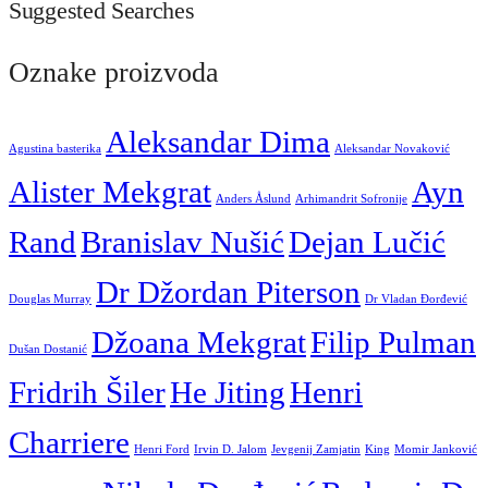
Suggested Searches
Oznake proizvoda
Aleksandar Dima
Agustina basterika
Aleksandar Novaković
Alister Mekgrat
Ayn
Anders Åslund
Arhimandrit Sofronije
Rand
Branislav Nušić
Dejan Lučić
Dr Džordan Piterson
Douglas Murray
Dr Vladan Đorđević
Džoana Mekgrat
Filip Pulman
Dušan Dostanić
Fridrih Šiler
He Jiting
Henri
Charriere
Henri Ford
Irvin D. Jalom
Jevgenij Zamjatin
King
Momir Janković