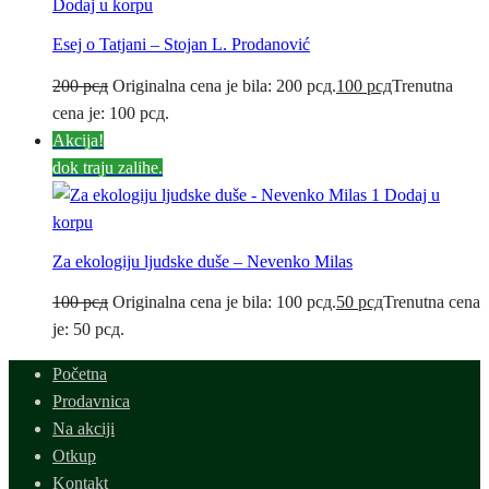
Dodaj u korpu
Esej o Tatjani – Stojan L. Prodanović
200
рсд
Originalna cena je bila: 200 рсд.
100
рсд
Trenutna
cena je: 100 рсд.
Akcija!
dok traju zalihe.
Dodaj u
korpu
Za ekologiju ljudske duše – Nevenko Milas
100
рсд
Originalna cena je bila: 100 рсд.
50
рсд
Trenutna cena
je: 50 рсд.
Početna
Prodavnica
Na akciji
Otkup
Kontakt