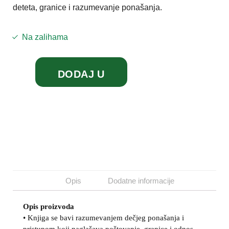
deteta, granice i razumevanje ponašanja.
Na zalihama
DODAJ U
KORPU
Opis
Dodatne informacije
Opis proizvoda
• Knjiga se bavi razumevanjem dečjeg ponašanja i