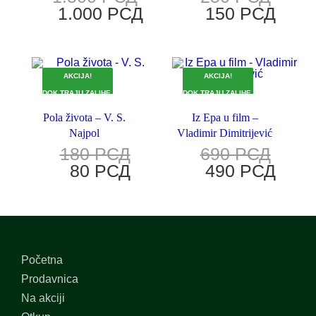
1.000
РСД
150
РСД
AKCIJA!
AKCIJA!
DOK TRAJU ZALIHE.
DOK TRAJU ZALIHE.
Pola života – V. S.
Iz Epa u film –
Najpol
Vladimir Dimitrijević
180
РСД
690
РСД
80
РСД
490
РСД
Početna
Prodavnica
Na akciji