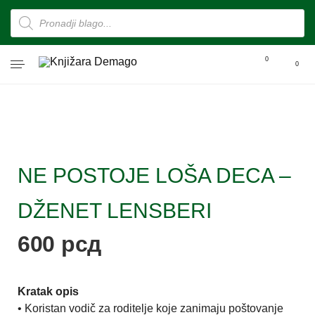
0
0
NE POSTOJE LOŠA DECA –
DŽENET LENSBERI
600
рсд
Kratak opis
• Koristan vodič za roditelje koje zanimaju poštovanje