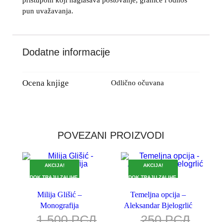
pristupom koji naglašava poštovanje, granice i odnos
pun uvažavanja.
Dodatne informacije
Ocena knjige
Odlično očuvana
POVEZANI PROIZVODI
AKCIJA!
AKCIJA!
DOK TRAJU ZALIHE.
DOK TRAJU ZALIHE.
Milija Glišić –
Temeljna opcija –
Monografija
Aleksandar Bjelogrlić
1.500
РСД
250
РСД