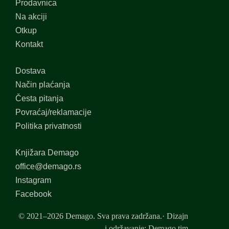
Prodavnica
Na akciji
Otkup
Kontakt
Dostava
Način plaćanja
Česta pitanja
Povraćaj/reklamacije
Politika privatnosti
Knjižara Demago
office@demago.rs
Instagram
Facebook
© 2021–2026 Demago. Sva prava zadržana.· Dizajn
i održavanje: Demago tim