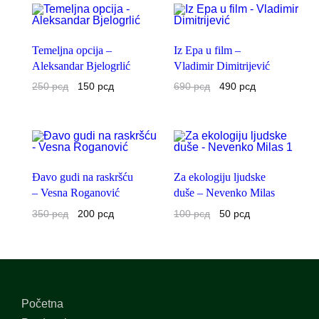
Temeljna opcija –
Iz Epa u film –
Aleksandar Bjelogrlić
Vladimir Dimitrijević
250
рсд
150
рсд
690
рсд
490
рсд
Đavo gudi na raskršću
Za ekologiju ljudske
– Vesna Roganović
duše – Nevenko Milas
350
рсд
200
рсд
100
рсд
50
рсд
Početna