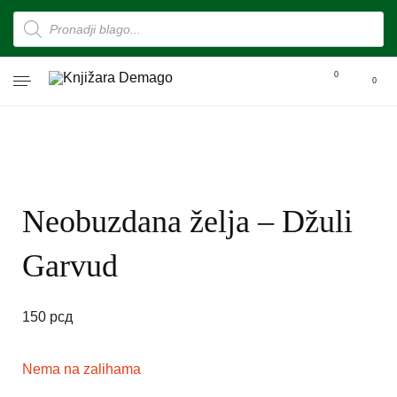
0
0
Neobuzdana želja – Džuli
Garvud
150
рсд
Nema na zalihama