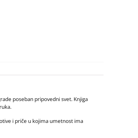
 grade poseban pripovedni svet. Knjiga
ruka.
motive i priče u kojima umetnost ima