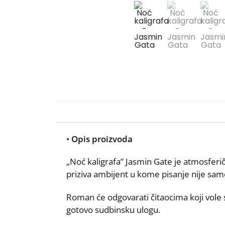
•
Opis proizvoda
„Noć kaligrafa” Jasmin Gate je atmosferič
priziva ambijent u kome pisanje nije samo
Roman će odgovarati čitaocima koji vole s
gotovo sudbinsku ulogu.