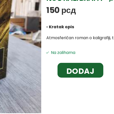
150
рсд
•
Kratak opis
Atmosferičan roman o kaligrafiji, taj
Na zalihama
DODAJ
U
KORPU