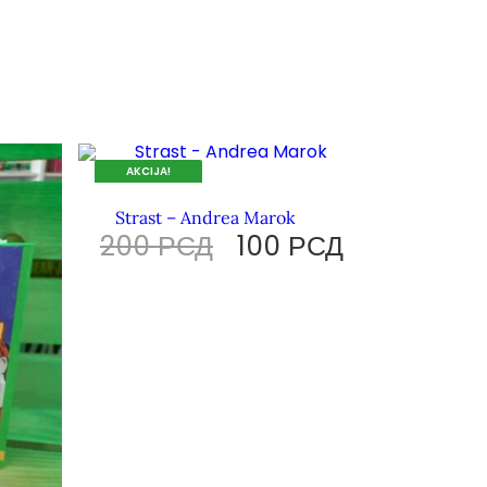
AKCIJA!
DOK TRAJU ZALIHE.
Strast – Andrea Marok
200
РСД
100
РСД