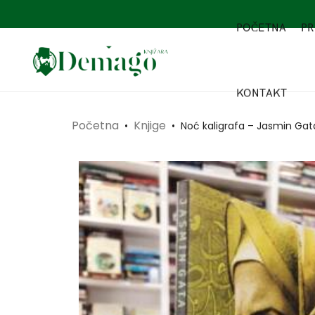
POČETNA
PR
KONTAKT
Početna
Knjige
•
•
Noć kaligrafa – Jasmin Gat