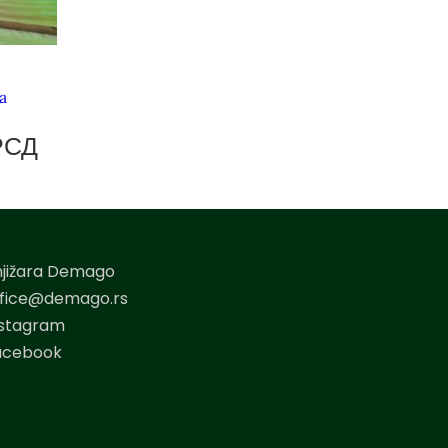
a
РСД
njižara Demago
ffice@demago.rs
nstagram
acebook