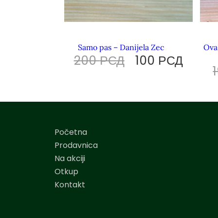
Samo pas – Danijela Zec
Ova
200
РСД
100
РСД
Početna
Prodavnica
Na akciji
Otkup
Kontakt