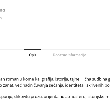
Opis
Dodatne informacije
an roman u kome kaligrafija, istorija, tajne i lična sudbina
 zanat, već način čuvanja sećanja, identiteta i skrivenih po
poriju, slikovitu prozu, orijentalnu atmosferu, istorijske 