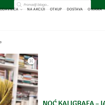
ODAVNICA
NA AKCIJI
OTKUP
DOSTAVA
O NAMA
a
NOĆ KALIGRAFA – 