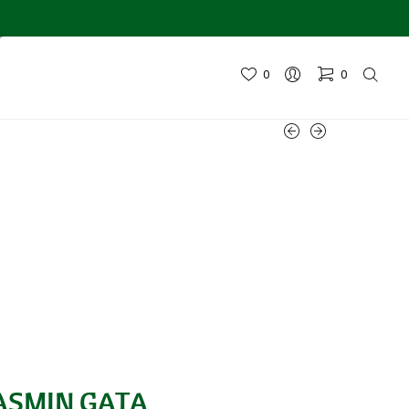
0
0
JASMIN GATA