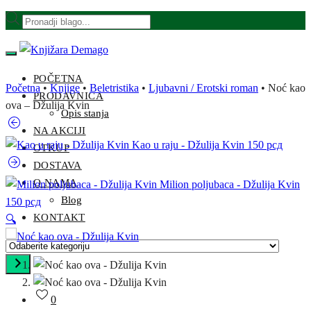
Skip
Skip
Products
to
to
search
navigation
content
POČETNA
Početna
•
Knjige
•
Beletristika
•
Ljubavni / Erotski roman
•
Noć kao
PRODAVNICA
ova – Džulija Kvin
Opis stanja
NA AKCIJI
Kao u raju - Džulija Kvin
150
рсд
OTKUP
DOSTAVA
O NAMA
Milion poljubaca - Džulija Kvin
Blog
150
рсд
KONTAKT
🔍
Odaberite
kategoriju
0