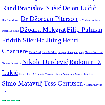
Rand
Branislav Nušić
Dejan Lučić
Dr Džordan Piterson
Douglas Murray
Dr Vladan Đorđević
Džoana Mekgrat
Filip Pulman
Dušan Dostanić
Fridrih Šiler
He Jiting
Henri
Charriere
Henri Ford
Irvin D. Jalom
Jevgenij Zamjatin
King
Momir Janković
Nikola Đurđević
Radomir D.
Naučna fantastika
Lukić
Robert Jung
SF
Sidarta Mukardži
Sima Avramović
Simeon Djankov
Simo Matavulj
Tess Gerritsen
Vladimir Devide