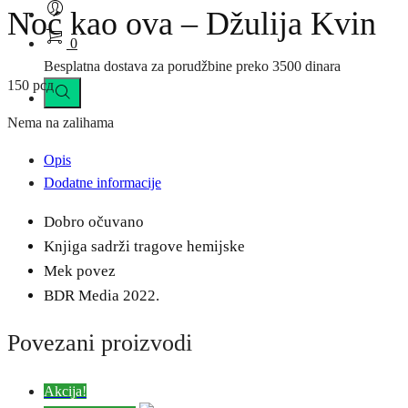
Noć kao ova – Džulija Kvin
0
Besplatna dostava za porudžbine preko 3500 dinara
150
рсд
Nema na zalihama
Opis
Dodatne informacije
Dobro očuvano
Knjiga sadrži tragove hemijske
Mek povez
BDR Media 2022.
Povezani proizvodi
Akcija!