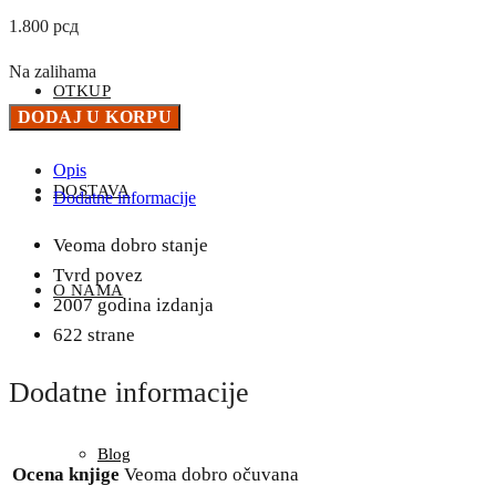
1.800
рсд
Na zalihama
OTKUP
Novi
DODAJ U KORPU
model
Opis
univerzuma
DOSTAVA
Dodatne informacije
-
P.
Veoma dobro stanje
D.
Tvrd povez
Uspenski
O NAMA
2007 godina izdanja
količina
622 strane
Dodatne informacije
Blog
Ocena knjige
Veoma dobro očuvana