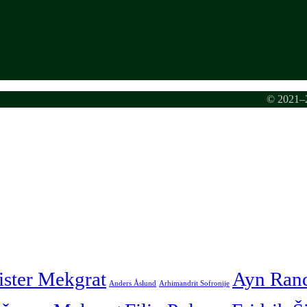
© 2021–2
ister Mekgrat
Ayn Ran
Anders Åslund
Arhimandrit Sofronije