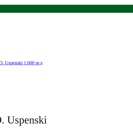
 D. Uspenski
1.600
рсд
D. Uspenski