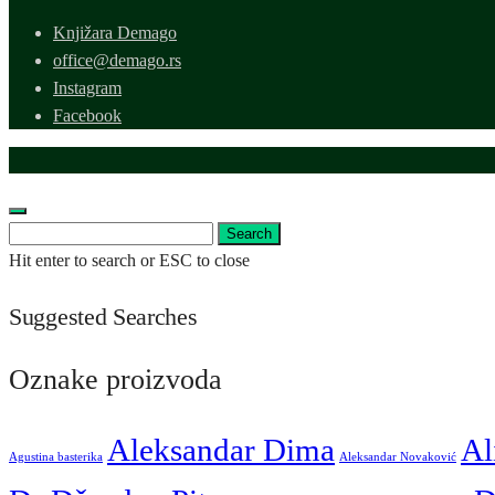
Knjižara Demago
office@demago.rs
Instagram
Facebook
Search
Search
for:
Hit enter to search or ESC to close
Suggested Searches
Oznake proizvoda
Aleksandar Dima
Al
Agustina basterika
Aleksandar Novaković