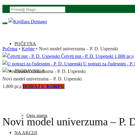
Skip
Skip
Products
to
to
search
navigation
content
POČETNA
Početna
•
Knjige
•
Novi model univerzuma – P. D. Uspenski
Četvrti put - P. D. Uspenski
1.800
рсд
U potrazi za čudesnim - P.
PRODAVNICA
Novi model univerzuma – P. D. Uspenski
1.800
рсд
DODAJ U KORPU
Opis stanja
Novi model univerzuma – P. 
NA AKCIJI