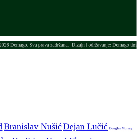
026 Demago. Sva prava zadržana.· Dizajn i održavanje: Demago tim
d
Branislav Nušić
Dejan Lučić
Douglas Murray