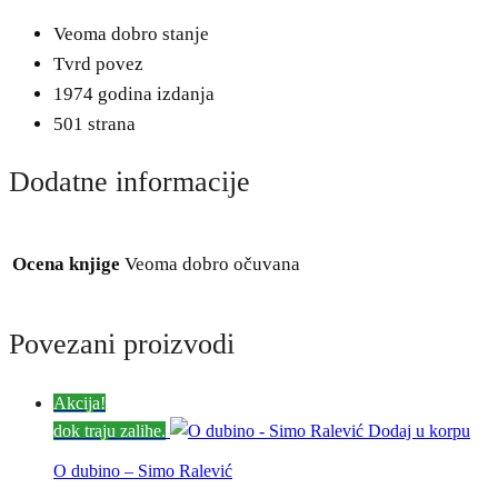
Veoma dobro stanje
Tvrd povez
1974 godina izdanja
501 strana
Dodatne informacije
Ocena knjige
Veoma dobro očuvana
Povezani proizvodi
Akcija!
dok traju zalihe.
Dodaj u korpu
O dubino – Simo Ralević