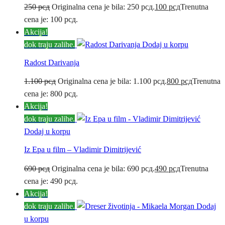
250
рсд
Originalna cena je bila: 250 рсд.
100
рсд
Trenutna
cena je: 100 рсд.
Akcija!
dok traju zalihe.
Dodaj u korpu
Radost Darivanja
1.100
рсд
Originalna cena je bila: 1.100 рсд.
800
рсд
Trenutna
cena je: 800 рсд.
Akcija!
dok traju zalihe.
Dodaj u korpu
Iz Epa u film – Vladimir Dimitrijević
690
рсд
Originalna cena je bila: 690 рсд.
490
рсд
Trenutna
cena je: 490 рсд.
Akcija!
dok traju zalihe.
Dodaj
u korpu