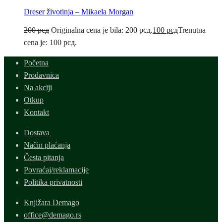
Dreser životinja – Mikaela Morgan
200
рсд
Originalna cena je bila: 200 рсд.
100
рсд
Trenutna
cena je: 100 рсд.
Početna
Prodavnica
Na akciji
Otkup
Kontakt
Dostava
Način plaćanja
Česta pitanja
Povraćaj/reklamacije
Politika privatnosti
Knjižara Demago
office@demago.rs