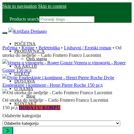
Skip to navigation
Skip to content
Products search
POČETNA
Početna
•
Knjige
•
Beletristika
•
Ljubavni / Erotski roman
•
Od
PRODAVNICA
utorka do nedjelje – Carlo Fruttero Franco Lucentini
Opis stanja
Venera u vinogorju - Roger
NA AKCIJI
Gouze
150
рсд
OTKUP
Dvije
DOSTAVA
Engleskinje i kontinent - Henri Pierre Roche
150
рсд
O NAMA
Blog
Od utorka do nedjelje – Carlo Fruttero Franco Lucentini
KONTAKT
150
рсд
DODAJ U KORPU
Odaberite kategoriju