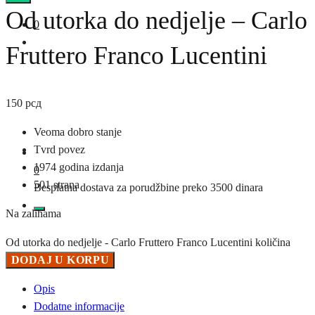
Od utorka do nedjelje – Carlo
0
Fruttero Franco Lucentini
150
рсд
Veoma dobro stanje
Tvrd povez
1974 godina izdanja
0
501 strana
Besplatna dostava za porudžbine preko 3500 dinara
Na zalihama
Od utorka do nedjelje - Carlo Fruttero Franco Lucentini količina
DODAJ U KORPU
Opis
Dodatne informacije