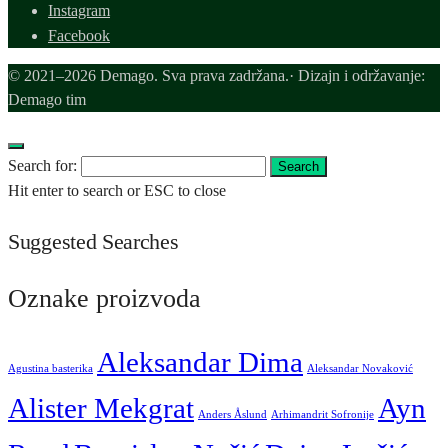
Instagram
Facebook
© 2021–2026 Demago. Sva prava zadržana.· Dizajn i održavanje:
Demago tim
Search for:
Search
Hit enter to search or ESC to close
Suggested Searches
Oznake proizvoda
Aleksandar Dima
Agustina basterika
Aleksandar Novaković
Alister Mekgrat
Ayn
Anders Åslund
Arhimandrit Sofronije