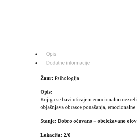
Opis
Dodatne informacije
Žanr:
Psihologija
Opis:
Knjiga se bavi uticajem emocionalno nezreli
objašnjava obrasce ponašanja, emocionalne r
Stanje: Dobro očuvano – obeležavano ol
Lokacija: 2/6