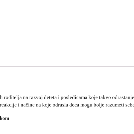
h roditelja na razvoj deteta i posledicama koje takvo odrastan
eakcije i načine na koje odrasla deca mogu bolje razumeti sebe 
ovkom