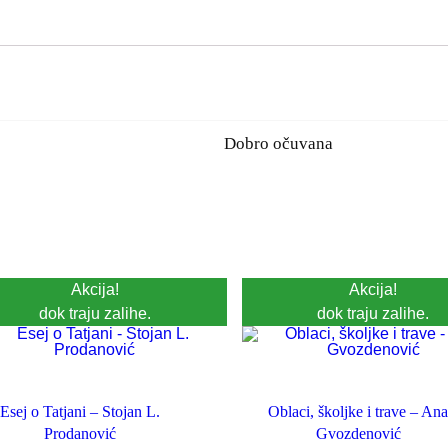
Dobro očuvana
Akcija!
Akcija!
dok traju zalihe.
dok traju zalihe.
Esej o Tatjani – Stojan L.
Oblaci, školjke i trave – An
Prodanović
Gvozdenović