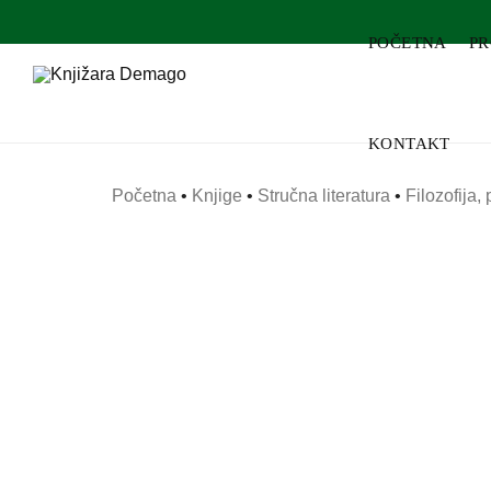
POČETNA
P
KONTAKT
Početna
•
Knjige
•
Stručna literatura
•
Filozofija,