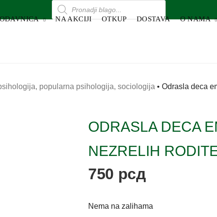
RODAVNICA
NA AKCIJI
OTKUP
DOSTAVA
O NAMA
 psihologija, popularna psihologija, sociologija
•
Odrasla deca em
ODRASLA DECA 
NEZRELIH RODITE
750
рсд
Nema na zalihama