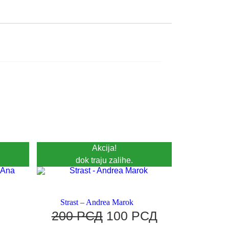
Akcija!
dok traju zalihe.
Strast – Andrea Marok
a
200
РСД
100
РСД