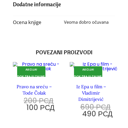
Dodatne informacije
Ocena knjige
Veoma dobro očuvana
POVEZANI PROIZVODI
AKCIJA!
AKCIJA!
DOK TRAJU ZALIHE.
DOK TRAJU ZALIHE.
Pravo na sreću –
Iz Epa u film –
Tode Čolak
Vladimir
200
РСД
Dimitrijević
690
РСД
100
РСД
490
РСД