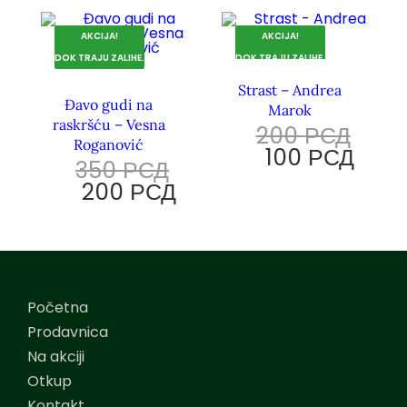
AKCIJA!
AKCIJA!
DOK TRAJU ZALIHE.
DOK TRAJU ZALIHE.
Strast – Andrea
Đavo gudi na
Marok
raskršću – Vesna
200
РСД
Roganović
100
РСД
350
РСД
200
РСД
Početna
Prodavnica
Na akciji
Otkup
Kontakt