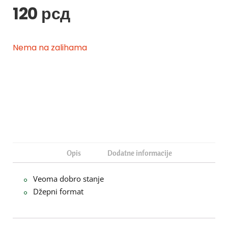
120
рсд
Nema na zalihama
Opis
Dodatne informacije
Veoma dobro stanje
Džepni format