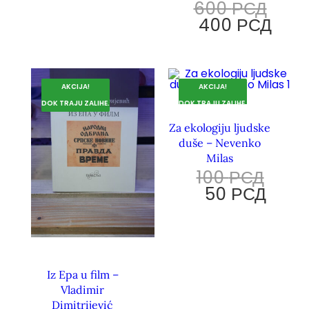
600
РСД
400
РСД
AKCIJA!
AKCIJA!
DOK TRAJU ZALIHE.
DOK TRAJU ZALIHE.
Za ekologiju ljudske
duše – Nevenko
Milas
100
РСД
50
РСД
Iz Epa u film –
Vladimir
Dimitrijević