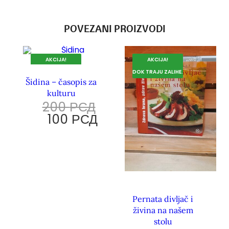
POVEZANI PROIZVODI
AKCIJA!
AKCIJA!
DOK TRAJU ZALIHE.
DOK TRAJU ZALIHE.
Šidina – časopis za
kulturu
200
РСД
100
РСД
Pernata divljač i
živina na našem
stolu