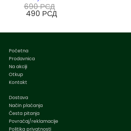
690
РСД
490
РСД
Početna
Prodavnica
Na akciji
Otkup
Kontakt
Dostava
Način plaćanja
Česta pitanja
Povraćaj/reklamacije
Politika privatnosti