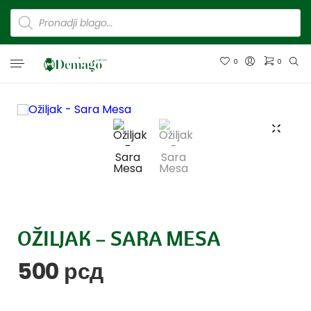
0
0
OŽILJAK – SARA MESA
500
рсд