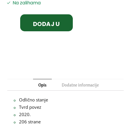
Na zalihama
DODAJ U
KORPU
Opis
Dodatne informacije
Odlično stanje
Tvrd povez
2020.
206 strane