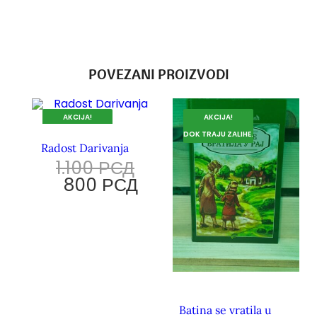
POVEZANI PROIZVODI
AKCIJA!
AKCIJA!
DOK TRAJU ZALIHE.
DOK TRAJU ZALIHE.
Radost Darivanja
1.100
РСД
800
РСД
Batina se vratila u