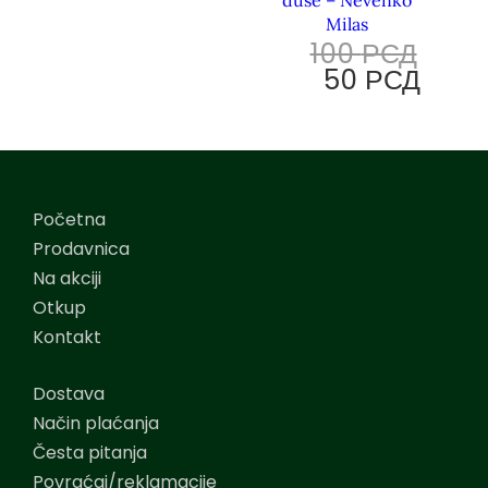
Milas
100
РСД
50
РСД
Početna
Prodavnica
Na akciji
Otkup
Kontakt
Dostava
Način plaćanja
Česta pitanja
Povraćaj/reklamacije