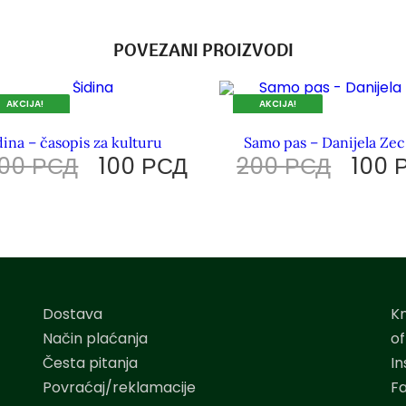
POVEZANI PROIZVODI
AKCIJA!
AKCIJA!
 TRAJU ZALIHE.
DOK TRAJU ZALIHE.
dina – časopis za kulturu
Samo pas – Danijela Zec
200
РСД
100
РСД
200
РСД
100
Dostava
K
Način plaćanja
o
Česta pitanja
I
Povraćaj/reklamacije
F