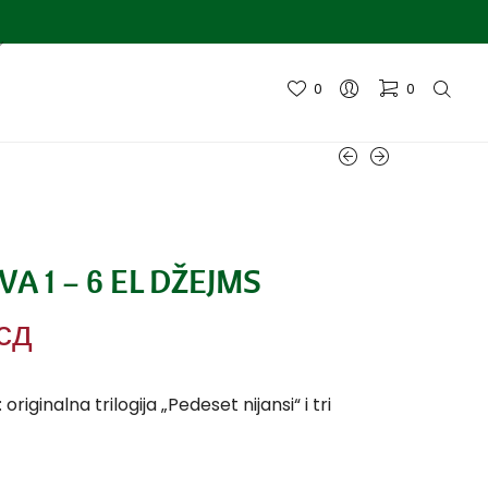
0
0
VA 1 – 6 EL DŽEJMS
сд
originalna trilogija „Pedeset nijansi“ i tri