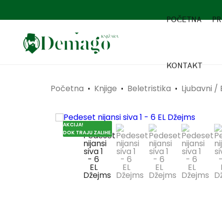
POČETNA
PR
KONTAKT
Početna
Knjige
Beletristika
Ljubavni /
•
•
•
AKCIJA!
DOK TRAJU ZALIHE.