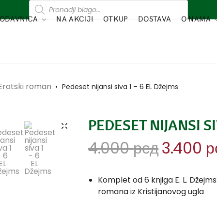
ODAVNICA
NA AKCIJI
OTKUP
DOSTAVA
O NAMA
 Erotski roman
•
Pedeset nijansi siva 1 – 6 EL Džejms
PEDESET NIJANSI SI
4.000
рсд
3.400
р
Komplet od 6 knjiga E. L. Džejms: 
romana iz Kristijanovog ugla