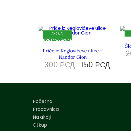
AKCIJA!
DOK TRAJU ZALIHE.
DOK
Ši
Priče iz Keglovićeve ulice –
Nandor Gion
300
РСД
150
РСД
Početna
Prodavnica
Na akciji
Otkup