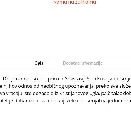
Nema na zalihama
Opis
Dodatne informacije
 Džejms donosi celu priču o Anastasiji Stil i Kristijanu Grej
rate njihov odnos od neobičnog upoznavanja, preko sve slože
va vraćaju iste događaje iz Kristijanovog ugla, pa čitalac dob
plet je dobar izbor za one koji žele ceo serijal na jednom 