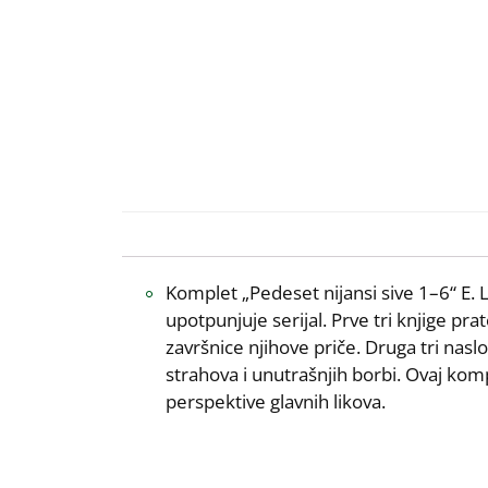
Komplet „Pedeset nijansi sive 1–6“ E. L.
upotpunjuje serijal. Prve tri knjige p
završnice njihove priče. Druga tri naslo
strahova i unutrašnjih borbi. Ovaj kom
perspektive glavnih likova.