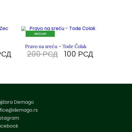
AKCIJA!
DOK TRAJU ZALIHE.
Pravo na sreću – Tode Čolak
РСД
200
РСД
100
РСД
njižara Demago
ffice@demago.rs
nstagram
acebook