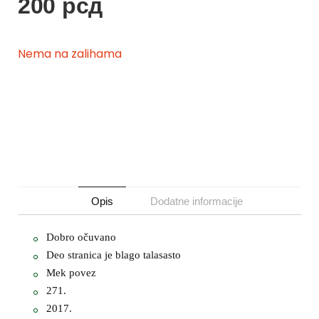
200
рсд
Nema na zalihama
Opis
Dodatne informacije
Dobro očuvano
Deo stranica je blago talasasto
Mek povez
271.
2017.