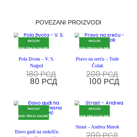
POVEZANI PROIZVODI
AKCIJA!
AKCIJA!
DOK TRAJU ZALIHE.
DOK TRAJU ZALIHE.
Pola života – V. S.
Pravo na sreću – Tode
Najpol
Čolak
180
РСД
200
РСД
80
РСД
100
РСД
AKCIJA!
AKCIJA!
DOK TRAJU ZALIHE.
DOK TRAJU ZALIHE.
Strast – Andrea Marok
Đavo gudi na raskršću
200
РСД