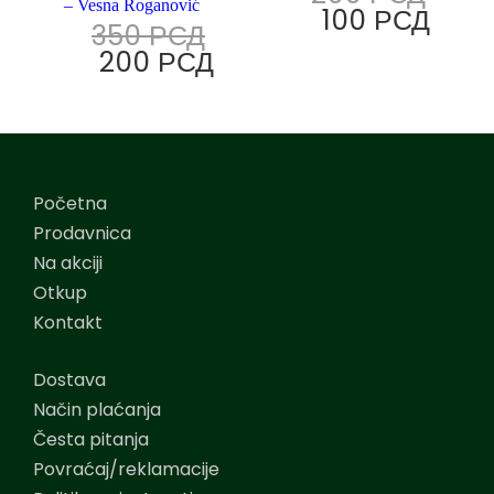
– Vesna Roganović
100
РСД
350
РСД
200
РСД
Početna
Prodavnica
Na akciji
Otkup
Kontakt
Dostava
Način plaćanja
Česta pitanja
Povraćaj/reklamacije