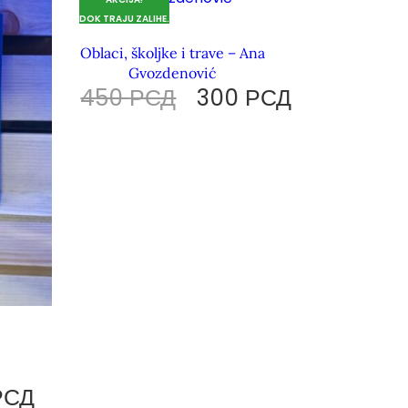
DOK TRAJU ZALIHE.
Oblaci, školjke i trave – Ana
Gvozdenović
450
РСД
300
РСД
РСД