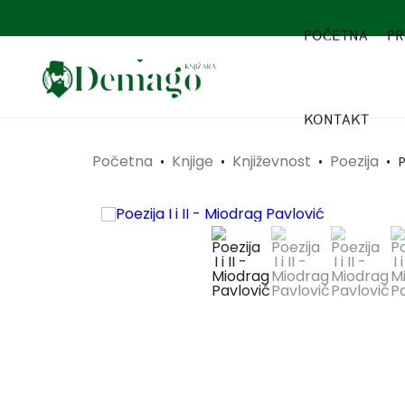
POČETNA
PR
KONTAKT
Početna
Knjige
Književnost
Poezija
•
•
•
•
P