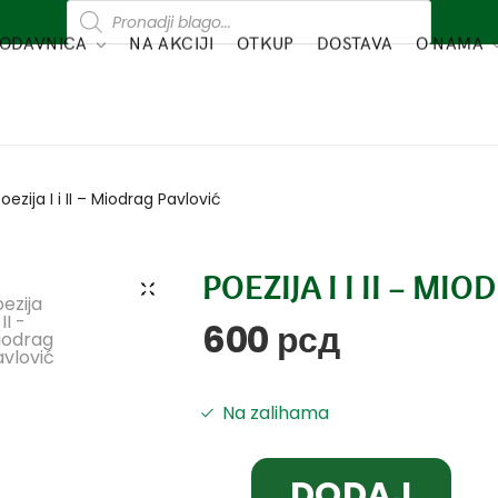
ODAVNICA
NA AKCIJI
OTKUP
DOSTAVA
O NAMA
oezija I i II – Miodrag Pavlović
POEZIJA I I II – M
600
рсд
Na zalihama
DODAJ