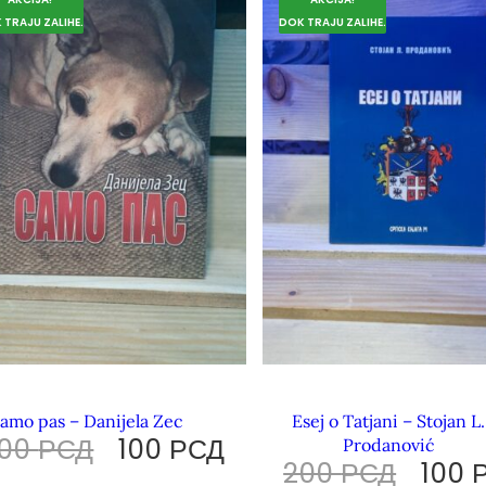
 TRAJU ZALIHE.
DOK TRAJU ZALIHE.
amo pas – Danijela Zec
Esej o Tatjani – Stojan L.
200
РСД
100
РСД
Prodanović
200
РСД
100