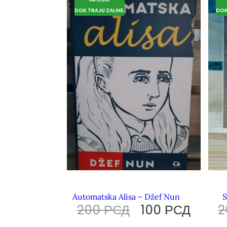
DOK TRAJU ZALIHE.
DOK
Automatska Alisa – Džef Nun
S
200
РСД
100
РСД