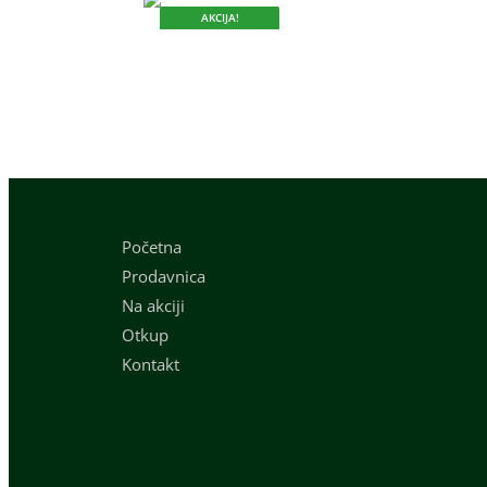
AKCIJA!
DOK TRAJU ZALIHE.
Početna
Prodavnica
Na akciji
Otkup
Kontakt