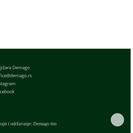
jižara Demago
fice@demago.rs
stagram
cebook
ajn i održavanje: Demago tim