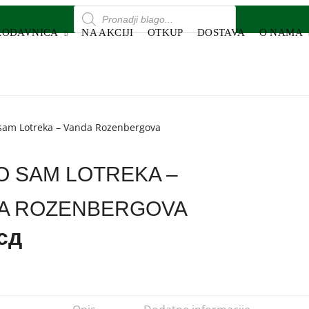
RODAVNICA
NA AKCIJI
OTKUP
DOSTAVA
O NAMA
sam Lotreka – Vanda Rozenbergova
O SAM LOTREKA –
A ROZENBERGOVA
сд