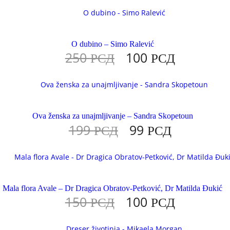
O dubino – Simo Ralević
250
РСД
100
РСД
Ova ženska za unajmljivanje – Sandra Skopetoun
199
РСД
99
РСД
Mala flora Avale – Dr Dragica Obratov-Petković, Dr Matilda Đukić
150
РСД
100
РСД