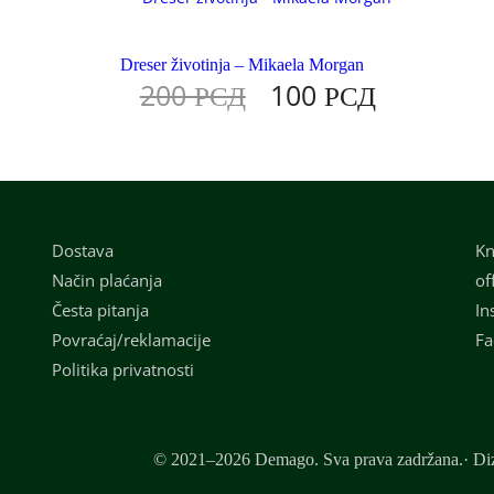
Dreser životinja – Mikaela Morgan
200
РСД
100
РСД
Dostava
Kn
Način plaćanja
of
Česta pitanja
In
Povraćaj/reklamacije
Fa
Politika privatnosti
© 2021–2026 Demago. Sva prava zadržana.· Diz