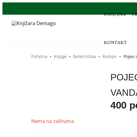
POČETNA
P
KONTAKT
Početna
•
Knjige
•
Beletristika
•
Roman
•
Pojeo 
POJE
VAND
400
р
Nema na zalihama