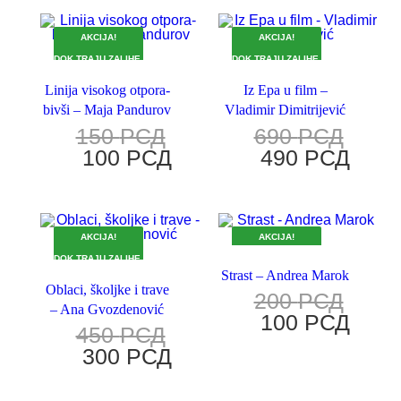
AKCIJA!
AKCIJA!
DOK TRAJU ZALIHE.
DOK TRAJU ZALIHE.
Linija visokog otpora-
Iz Epa u film –
bivši – Maja Pandurov
Vladimir Dimitrijević
150
РСД
690
РСД
100
РСД
490
РСД
AKCIJA!
AKCIJA!
DOK TRAJU ZALIHE.
DOK TRAJU ZALIHE.
Strast – Andrea Marok
Oblaci, školjke i trave
200
РСД
– Ana Gvozdenović
100
РСД
450
РСД
300
РСД