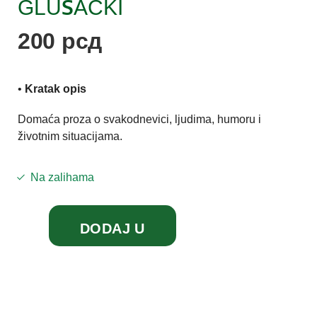
GLUŠACKI
200
рсд
•
Kratak opis
Domaća proza o svakodnevici, ljudima, humoru i
životnim situacijama.
Na zalihama
DODAJ U
KORPU