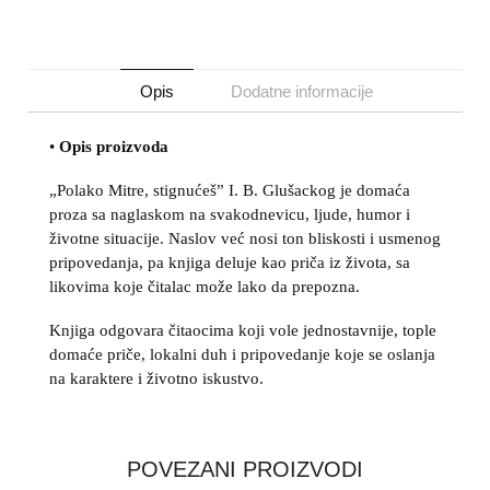
Opis
Dodatne informacije
•
Opis proizvoda
„Polako Mitre, stignućeš” I. B. Glušackog je domaća
proza sa naglaskom na svakodnevicu, ljude, humor i
životne situacije. Naslov već nosi ton bliskosti i usmenog
pripovedanja, pa knjiga deluje kao priča iz života, sa
likovima koje čitalac može lako da prepozna.
Knjiga odgovara čitaocima koji vole jednostavnije, tople
domaće priče, lokalni duh i pripovedanje koje se oslanja
na karaktere i životno iskustvo.
POVEZANI PROIZVODI