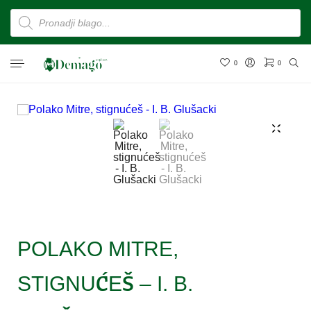
0
0
POLAKO MITRE,
STIGNUĆEŠ – I. B.