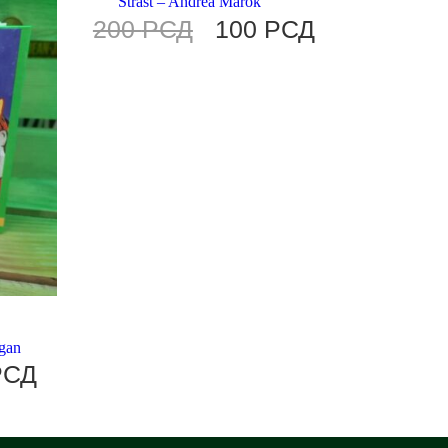
Strast – Andrea Marok
200
РСД
100
РСД
rgan
РСД