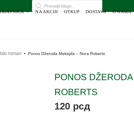
RODAVNICA
NA AKCIJI
OTKUP
DOSTAVA
O NAMA
otski roman
•
Ponos Džeroda Mekejda – Nora Roberts
PONOS DŽERODA 
ROBERTS
120
рсд