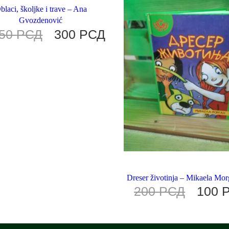
blaci, školjke i trave – Ana
Gvozdenović
50
РСД
300
РСД
Dreser životinja – Mikaela Mo
200
РСД
100