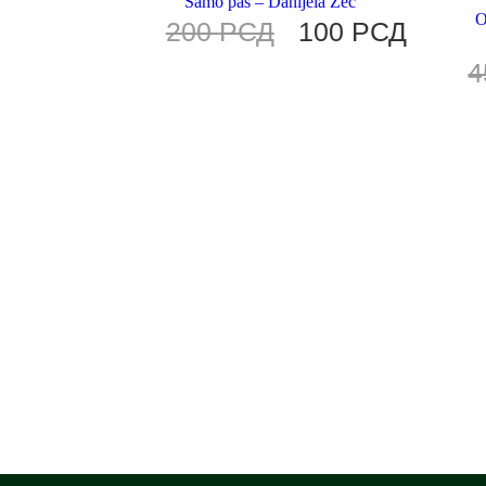
Samo pas – Danijela Zec
O
200
РСД
100
РСД
4