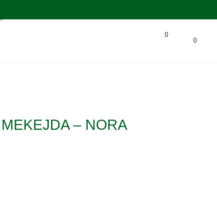
0
0
MEKEJDA – NORA