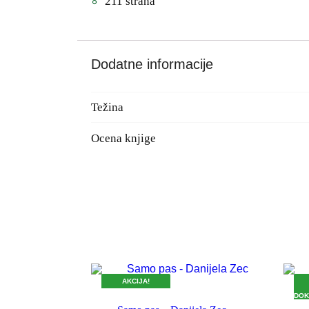
211 strana
Dodatne informacije
Težina
Ocena knjige
AKCIJA!
DOK TRAJU ZALIHE.
DOK