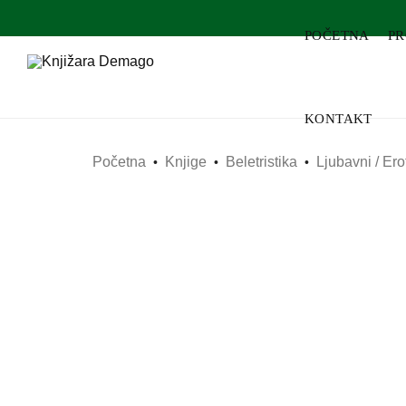
POČETNA
P
KONTAKT
Početna
Knjige
Beletristika
Ljubavni / Er
•
•
•