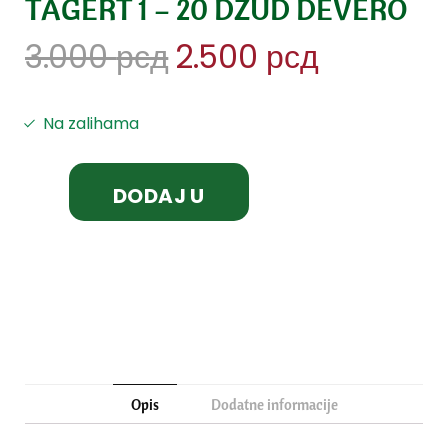
TAGERT 1 – 20 DŽUD DEVERO
3.000
рсд
2.500
рсд
Na zalihama
DODAJ U
KORPU
Opis
Dodatne informacije