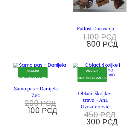
Radost Darivanja
1.100
РСД
800
РСД
AKCIJA!
AKCIJA!
DOK TRAJU ZALIHE.
DOK TRAJU ZALIHE.
Samo pas – Danijela
Oblaci, školjke i
Zec
trave – Ana
200
РСД
Gvozdenović
100
РСД
450
РСД
300
РСД