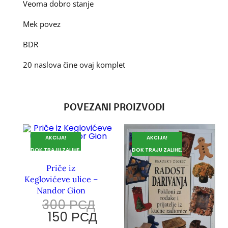
Veoma dobro stanje
Mek povez
BDR
20 naslova čine ovaj komplet
POVEZANI PROIZVODI
AKCIJA!
AKCIJA!
DOK TRAJU ZALIHE.
DOK TRAJU ZALIHE.
Priče iz
Keglovićeve ulice –
Nandor Gion
300
РСД
150
РСД