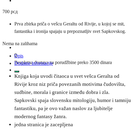
700
рсд
Prva zbirka priča o vešcu Geraltu od Rivije, u kojoj se mit,
fantastika i ironija spajaju u prepoznatljiv svet Sapkovskog.
Nema na zalihama
0
Opis
Besplatna dostava za porudžbine preko 3500 dinara
Dodatne informacije
Knjiga koja uvodi čitaoca u svet vešca Geralta od
Rivije kroz niz priča povezanih motivima čudovišta,
sudbine, morala i granice između dobra i zla.
Sapkovski spaja slovensku mitologiju, humor i tamniju
fantastiku, pa je ovo važan naslov za ljubitelje
modernog fantasy žanra.
jedna stranica je zacepljena