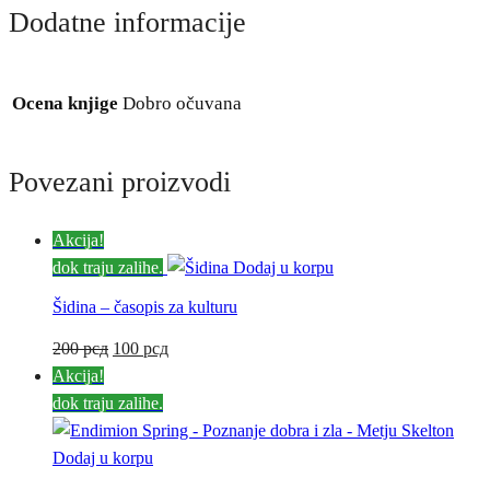
Dodatne informacije
Ocena knjige
Dobro očuvana
Povezani proizvodi
Akcija!
dok traju zalihe.
Dodaj u korpu
Šidina – časopis za kulturu
Originalna
Trenutna
200
рсд
100
рсд
cena
cena
Akcija!
je
je:
dok traju zalihe.
bila:
100 рсд.
200 рсд.
Dodaj u korpu