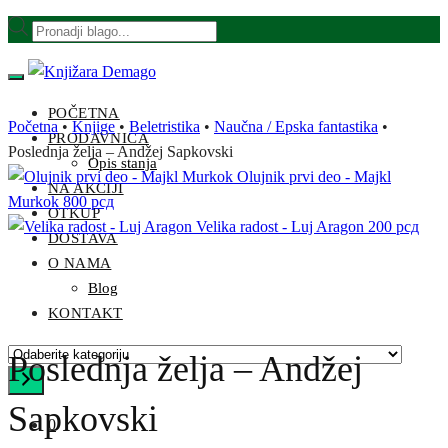
Skip
Skip
Products
to
to
search
navigation
content
POČETNA
Početna
•
Knjige
•
Beletristika
•
Naučna / Epska fantastika
•
PRODAVNICA
Poslednja želja – Andžej Sapkovski
Opis stanja
Olujnik prvi deo - Majkl
NA AKCIJI
Murkok
800
рсд
OTKUP
Velika radost - Luj Aragon
200
рсд
DOSTAVA
O NAMA
Blog
KONTAKT
Odaberite
Poslednja želja – Andžej
kategoriju
Sapkovski
0