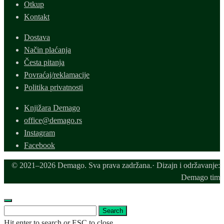
Otkup
Kontakt
Dostava
Način plaćanja
Česta pitanja
Povraćaj/reklamacije
Politika privatnosti
Knjižara Demago
office@demago.rs
Instagram
Facebook
© 2021–2026 Demago. Sva prava zadržana.· Dizajn i održavanje:
Demago tim
Search
Search
for:
Hit enter to search or ESC to close