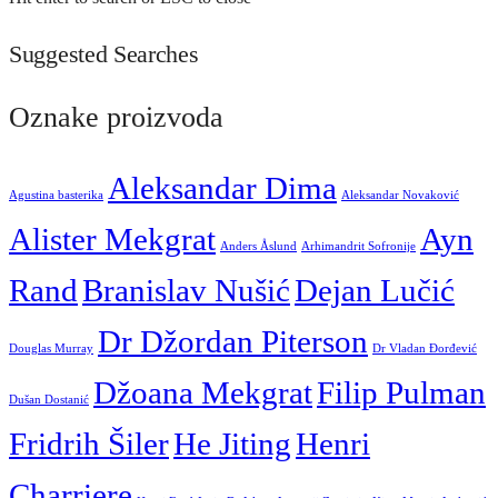
Suggested Searches
Oznake proizvoda
Aleksandar Dima
Agustina basterika
Aleksandar Novaković
Alister Mekgrat
Ayn
Anders Åslund
Arhimandrit Sofronije
Rand
Branislav Nušić
Dejan Lučić
Dr Džordan Piterson
Douglas Murray
Dr Vladan Đorđević
Džoana Mekgrat
Filip Pulman
Dušan Dostanić
Fridrih Šiler
He Jiting
Henri
Charriere