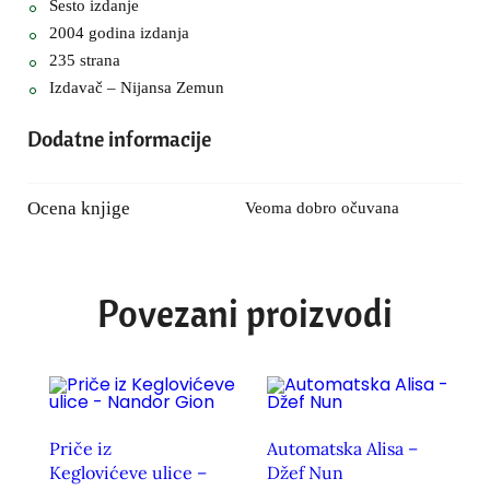
Šesto izdanje
2004 godina izdanja
235 strana
Izdavač – Nijansa Zemun
Dodatne informacije
Ocena knjige
Veoma dobro očuvana
Povezani proizvodi
Priče iz
Automatska Alisa –
Keglovićeve ulice –
Džef Nun