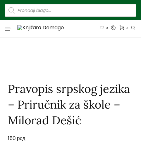
0
0
Pravopis srpskog jezika
– Priručnik za škole –
Milorad Dešić
150
рсд