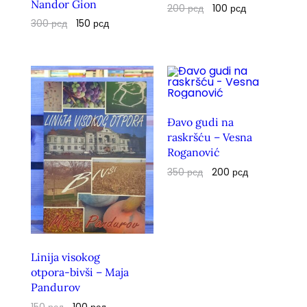
Nandor Gion
200
рсд
100
рсд
300
рсд
150
рсд
Đavo gudi na
raskršću – Vesna
Roganović
350
рсд
200
рсд
Linija visokog
otpora-bivši – Maja
Pandurov
150
рсд
100
рсд