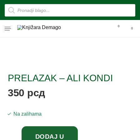
0
0
PRELAZAK – ALI KONDI
350
рсд
Na zalihama
DODAJ U