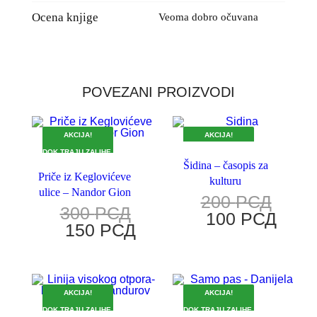
Ocena knjige
Veoma dobro očuvana
POVEZANI PROIZVODI
AKCIJA!
AKCIJA!
DOK TRAJU ZALIHE.
DOK TRAJU ZALIHE.
Šidina – časopis za
Priče iz Keglovićeve
kulturu
ulice – Nandor Gion
200
РСД
300
РСД
100
РСД
150
РСД
AKCIJA!
AKCIJA!
DOK TRAJU ZALIHE.
DOK TRAJU ZALIHE.