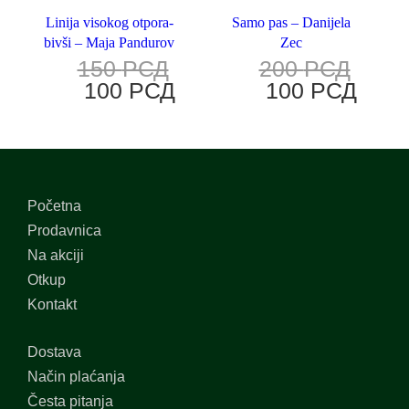
Linija visokog otpora-
Samo pas – Danijela
bivši – Maja Pandurov
Zec
150
РСД
200
РСД
100
РСД
100
РСД
Početna
Prodavnica
Na akciji
Otkup
Kontakt
Dostava
Način plaćanja
Česta pitanja