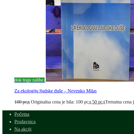
dok traju zalihe.
Za ekologiju ljudske duše – Nevenko Milas
100
рсд
Originalna cena je bila: 100 рсд.
50
рсд
Trenutna cena j
Početna
Prodavnica
Na akciji