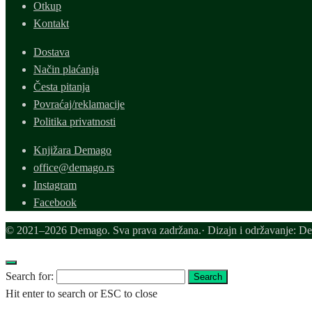
Otkup
Kontakt
Dostava
Način plaćanja
Česta pitanja
Povraćaj/reklamacije
Politika privatnosti
Knjižara Demago
office@demago.rs
Instagram
Facebook
© 2021–2026 Demago. Sva prava zadržana.· Dizajn i održavanje: D
Search for:
Search
Hit enter to search or ESC to close