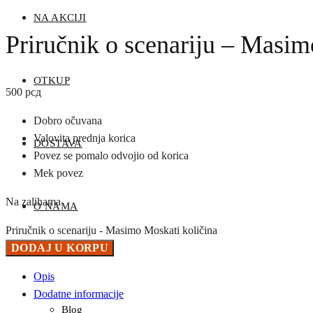
NA AKCIJI
Priručnik o scenariju – Masi
OTKUP
500
рсд
Dobro očuvana
Valovita prednja korica
DOSTAVA
Povez se pomalo odvojio od korica
Mek povez
Na zalihama
O NAMA
Priručnik o scenariju - Masimo Moskati količina
DODAJ U KORPU
Opis
Dodatne informacije
Blog