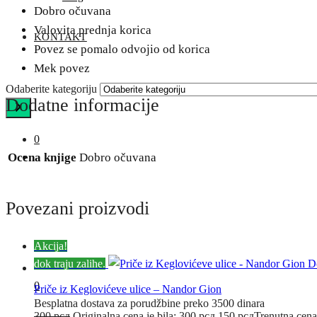
Dobro očuvana
Valovita prednja korica
KONTAKT
Povez se pomalo odvojio od korica
Mek povez
Odaberite kategoriju
Dodatne informacije
0
Ocena knjige
Dobro očuvana
Povezani proizvodi
Akcija!
dok traju zalihe.
D
0
Priče iz Keglovićeve ulice – Nandor Gion
Besplatna dostava za porudžbine preko 3500 dinara
300
рсд
Originalna cena je bila: 300 рсд.
150
рсд
Trenutna cena