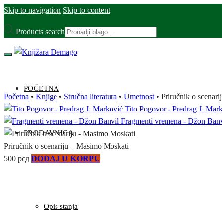
Skip to navigation
Skip to content
Products search
POČETNA
Početna
•
Knjige
•
Stručna literatura
•
Umetnost
•
Priručnik o scenar
Tito Pogovor - Predrag J. Mar
Fragmenti vremena - Džon Banv
PRODAVNICA
Priručnik o scenariju – Masimo Moskati
500
рсд
DODAJ U KORPU
Opis stanja