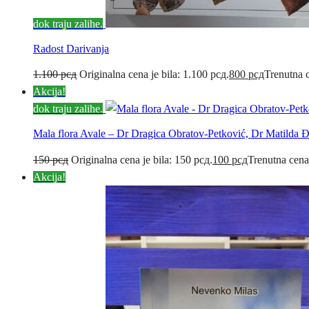
dok traju zalihe.
Radost Darivanja
1.100
рсд
Originalna cena je bila: 1.100 рсд.
800
рсд
Trenutna c
Akcija!
dok traju zalihe.
Mala flora Avale – Dr Dragica Obratov-Petković, Dr Matilda 
150
рсд
Originalna cena je bila: 150 рсд.
100
рсд
Trenutna cena
Akcija!