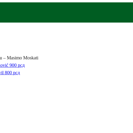
iju – Masimo Moskati
ković
900
рсд
il
800
рсд