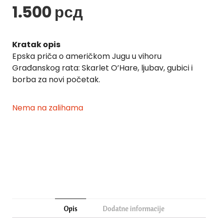
1.500
рсд
Kratak opis
Epska priča o američkom Jugu u vihoru
Građanskog rata: Skarlet O’Hare, ljubav, gubici i
borba za novi početak.
Nema na zalihama
Opis
Dodatne informacije