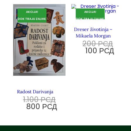
AKCIJA!
AKCIJA!
DOK TRAJU ZALIHE.
DOK TRAJU ZALIHE.
Dreser životinja –
Mikaela Morgan
200
РСД
100
РСД
Radost Darivanja
1.100
РСД
800
РСД