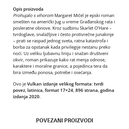
Opis proizvoda
Prohujalo s vihorom
Margaret Mičel je epski roman
smešten na američki Jug u vreme Građanskog rata i
posleratne obnove. Kroz sudbinu Skarlet O’Hare –
tvrdoglave, snalažljive i često protivrečne junakinje
– prati se raspad jednog sveta, ratna katastrofa i
borba za opstanak kada privilegije nestanu preko
noći. Uz veliku ljubavnu liniju i snažan društveni
okvir, roman prikazuje kako rat menja odnose,
karaktere i moralne granice, a pojedinca tera da
bira između ponosa, potrebe i osećanja.
Ovo je
Vulkan izdanje velikog formata
:
tvrdi
povez
,
latinica
,
format 17×24
,
896 strana
,
godina
izdanja 2020
.
POVEZANI PROIZVODI