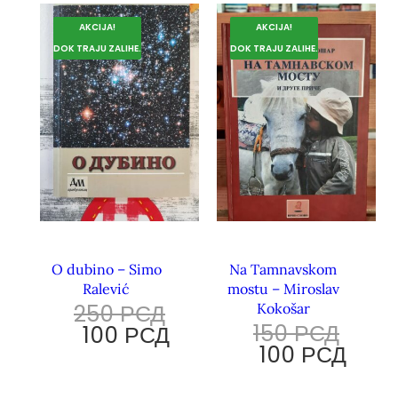
AKCIJA!
AKCIJA!
DOK TRAJU ZALIHE.
DOK TRAJU ZALIHE.
O dubino – Simo
Na Tamnavskom
Ralević
mostu – Miroslav
250
РСД
Kokošar
150
РСД
100
РСД
100
РСД