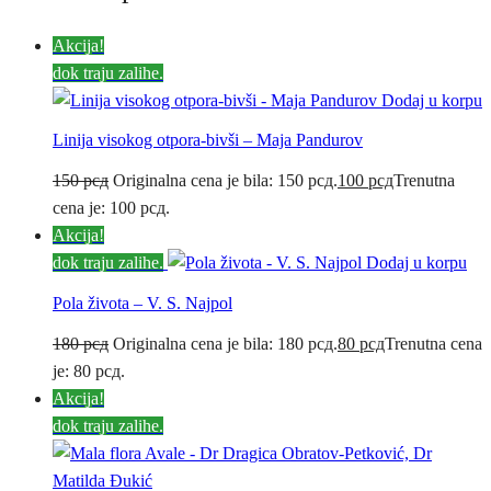
Akcija!
dok traju zalihe.
Dodaj u korpu
Linija visokog otpora-bivši – Maja Pandurov
150
рсд
Originalna cena je bila: 150 рсд.
100
рсд
Trenutna
cena je: 100 рсд.
Akcija!
dok traju zalihe.
Dodaj u korpu
Pola života – V. S. Najpol
180
рсд
Originalna cena je bila: 180 рсд.
80
рсд
Trenutna cena
je: 80 рсд.
Akcija!
dok traju zalihe.