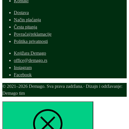
Kontakt
Dostava
Način plaćanja
Česta pitanja
Povraćaj/reklamacije
Politika privatnosti
Knjižara Demago
office@demago.rs
Instagram
Facebook
© 2021–2026 Demago. Sva prava zadržana.· Dizajn i održavanje:
Demago tim