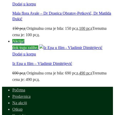
Dodaj u korpu
Mala flora Avale – Dr Dragica Obratov-Petković, Dr Matilda
Đukić
150
рсд
Originalna cena je bila: 150 рсд.
100
рсд
Trenutna
cena je: 100 рсд.
Akcija!
dok traju zalihe.
Dodaj u korpu
Iz Epa u film – Vladimir Dimitrijević
690
рсд
Originalna cena je bila: 690 рсд.
490
рсд
Trenutna
cena je: 490 рсд.
Početna
Prodavnica
Na akciji
Otkup