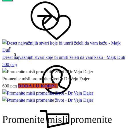
0
Deset najvažnijih stvari koje bi umrli želeli da vam kažu - Majk Duli
500
рсд
Promenite misli promenite život – Dr Vejn Dajer
600
рсд
DODAJ U KORPU
Promenite misli promenite