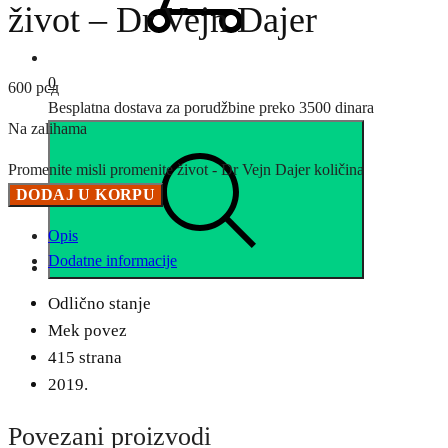
život – Dr Vejn Dajer
0
600
рсд
Besplatna dostava za porudžbine preko 3500 dinara
Na zalihama
Promenite misli promenite život - Dr Vejn Dajer količina
DODAJ U KORPU
Opis
Dodatne informacije
Odlično stanje
Mek povez
415 strana
2019.
Povezani proizvodi