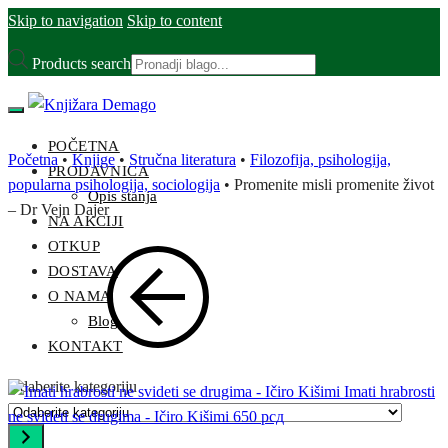
Skip to navigation
Skip to content
Products search
POČETNA
Početna
•
Knjige
•
Stručna literatura
•
Filozofija, psihologija,
PRODAVNICA
popularna psihologija, sociologija
•
Promenite misli promenite život
Opis stanja
– Dr Vejn Dajer
NA AKCIJI
OTKUP
DOSTAVA
O NAMA
Blog
KONTAKT
Odaberite kategoriju
Imati hrabrosti
ne svideti se drugima - Ičiro Kišimi
650
рсд