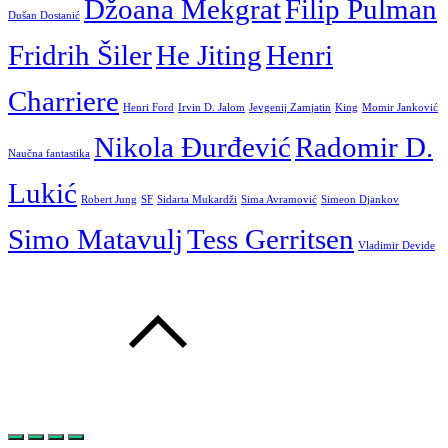
Džoana Mekgrat
Filip Pulman
Dušan Dostanić
Fridrih Šiler
He Jiting
Henri
Charriere
Henri Ford
Irvin D. Jalom
Jevgenij Zamjatin
King
Momir Janković
Nikola Đurđević
Radomir D.
Naučna fantastika
Lukić
Robert Jung
SF
Sidarta Mukardži
Sima Avramović
Simeon Djankov
Simo Matavulj
Tess Gerritsen
Vladimir Devide