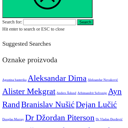
Search for:
Search
Hit enter to search or ESC to close
Suggested Searches
Oznake proizvoda
Aleksandar Dima
Agustina basterika
Aleksandar Novaković
Alister Mekgrat
Ayn
Anders Åslund
Arhimandrit Sofronije
Rand
Branislav Nušić
Dejan Lučić
Dr Džordan Piterson
Douglas Murray
Dr Vladan Đorđević