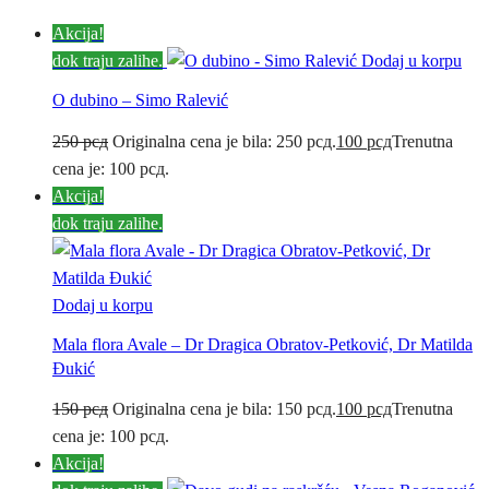
Akcija!
dok traju zalihe.
Dodaj u korpu
O dubino – Simo Ralević
250
рсд
Originalna cena je bila: 250 рсд.
100
рсд
Trenutna
cena je: 100 рсд.
Akcija!
dok traju zalihe.
Dodaj u korpu
Mala flora Avale – Dr Dragica Obratov-Petković, Dr Matilda
Đukić
150
рсд
Originalna cena je bila: 150 рсд.
100
рсд
Trenutna
cena je: 100 рсд.
Akcija!