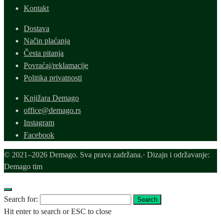
Kontakt
Dostava
Način plaćanja
Česta pitanja
Povraćaj/reklamacije
Politika privatnosti
Knjižara Demago
office@demago.rs
Instagram
Facebook
© 2021–2026 Demago. Sva prava zadržana.· Dizajn i održavanje:
Demago tim
Search for:
Search
Hit enter to search or ESC to close