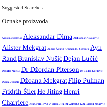
Suggested Searches
Oznake proizvoda
Aleksandar Dima
Agustina basterika
Aleksandar Novaković
Alister Mekgrat
Ayn
Anders Åslund
Arhimandrit Sofronije
Rand
Branislav Nušić
Dejan Lučić
Dr Džordan Piterson
Douglas Murray
Dr Vladan Đorđević
Džoana Mekgrat
Filip Pulman
Dušan Dostanić
Fridrih Šiler
He Jiting
Henri
Charriere
Henri Ford
Irvin D. Jalom
Jevgenij Zamjatin
King
Momir Janković