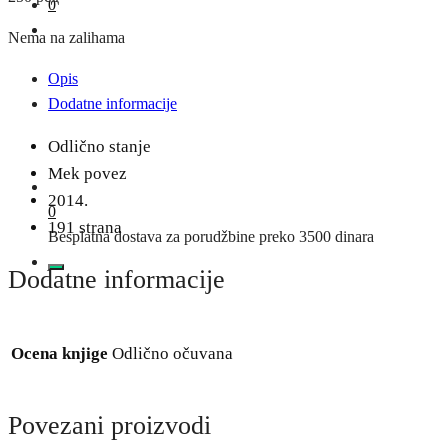
0
Nema na zalihama
Opis
Dodatne informacije
Odlično stanje
Mek povez
2014.
0
191 strana
Besplatna dostava za porudžbine preko 3500 dinara
Dodatne informacije
Ocena knjige
Odlično očuvana
Povezani proizvodi