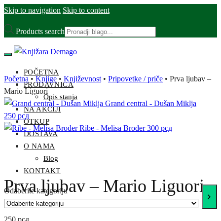
Skip to navigation
Skip to content
Products search
POČETNA
Početna
•
Knjige
•
Književnost
•
Pripovetke / priče
•
Prva ljubav –
PRODAVNICA
Mario Liguori
Opis stanja
Grand central - Dušan Miklja
NA AKCIJI
250
рсд
OTKUP
Ribe - Melisa Broder
300
рсд
DOSTAVA
O NAMA
Blog
KONTAKT
Prva ljubav – Mario Liguori
Odaberite kategoriju
250
рсд