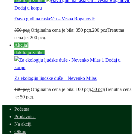
dok traju zalihe.
Dodaj u korpu
Đavo gudi na raskršću – Vesna Roganović
350
рсд
Originalna cena je bila: 350 рсд.
200
рсд
Trenutna
cena je: 200 рсд.
Akcija!
dok traju zalihe.
Dodaj u
korpu
Za ekologiju ljudske duše – Nevenko Milas
100
рсд
Originalna cena je bila: 100 рсд.
50
рсд
Trenutna cena
je: 50 рсд.
Početna
Prodavnica
Na akciji
Otkup