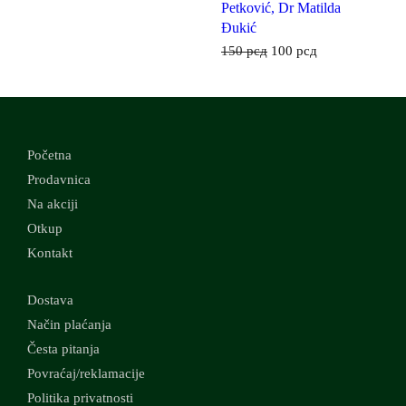
Petković, Dr Matilda
Đukić
150
рсд
100
рсд
Početna
Prodavnica
Na akciji
Otkup
Kontakt
Dostava
Način plaćanja
Česta pitanja
Povraćaj/reklamacije
Politika privatnosti