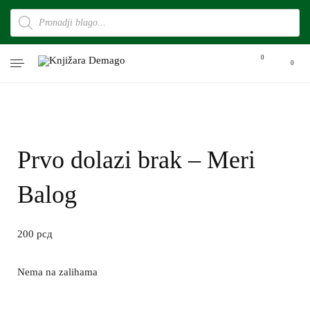
0
0
Prvo dolazi brak – Meri
Balog
200
рсд
Nema na zalihama