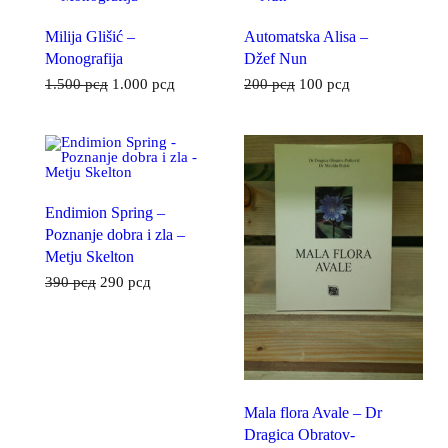
Milija Glišić –
Automatska Alisa –
Monografija
Džef Nun
1.500
рсд
1.000
рсд
200
рсд
100
рсд
Endimion Spring –
Poznanje dobra i zla –
Metju Skelton
390
рсд
290
рсд
Mala flora Avale – Dr
Dragica Obratov-