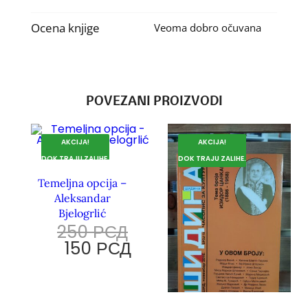
Ocena knjige
Veoma dobro očuvana
POVEZANI PROIZVODI
AKCIJA!
AKCIJA!
DOK TRAJU ZALIHE.
DOK TRAJU ZALIHE.
Temeljna opcija –
Aleksandar
Bjelogrlić
250
РСД
150
РСД