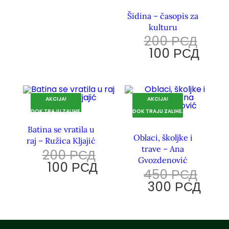
Šidina – časopis za
kulturu
200
РСД
100
РСД
AKCIJA!
AKCIJA!
DOK TRAJU ZALIHE.
DOK TRAJU ZALIHE.
Batina se vratila u
Oblaci, školjke i
raj – Ružica Kljajić
trave – Ana
200
РСД
Gvozdenović
100
РСД
450
РСД
300
РСД