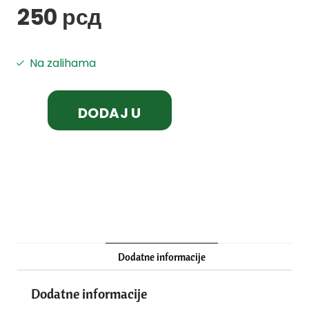
250
рсд
Na zalihama
DODAJ U
KORPU
Dodatne informacije
Dodatne informacije