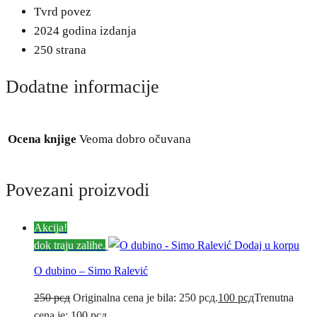
Tvrd povez
2024 godina izdanja
250 strana
Dodatne informacije
Ocena knjige
Veoma dobro očuvana
Povezani proizvodi
Akcija!
dok traju zalihe.
Dodaj u korpu
O dubino – Simo Ralević
250
рсд
Originalna cena je bila: 250 рсд.
100
рсд
Trenutna
cena je: 100 рсд.