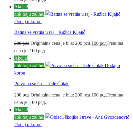
Akcija!
dok traju zalihe.
Dodaj u korpu
Batina se vratila u raj – Ružica Kljajić
200
рсд
Originalna cena je bila: 200 рсд.
100
рсд
Trenutna
cena je: 100 рсд.
Akcija!
dok traju zalihe.
Dodaj u
korpu
Pravo na sreću – Tode Čolak
200
рсд
Originalna cena je bila: 200 рсд.
100
рсд
Trenutna
cena je: 100 рсд.
Akcija!
dok traju zalihe.
Dodaj u korpu