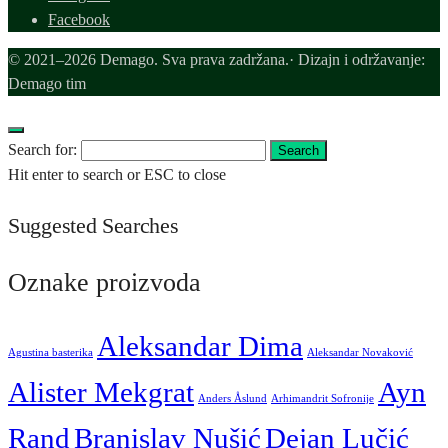
Facebook
© 2021–2026 Demago. Sva prava zadržana.· Dizajn i održavanje:
Demago tim
Search for:
Search
Hit enter to search or ESC to close
Suggested Searches
Oznake proizvoda
Aleksandar Dima
Agustina basterika
Aleksandar Novaković
Alister Mekgrat
Ayn
Anders Åslund
Arhimandrit Sofronije
Rand
Branislav Nušić
Dejan Lučić