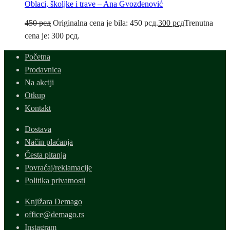
Oblaci, školjke i trave – Ana Gvozdenović
450
рсд
Originalna cena je bila: 450 рсд.
300
рсд
Trenutna
cena je: 300 рсд.
Početna
Prodavnica
Na akciji
Otkup
Kontakt
Dostava
Način plaćanja
Česta pitanja
Povraćaj/reklamacije
Politika privatnosti
Knjižara Demago
office@demago.rs
Instagram