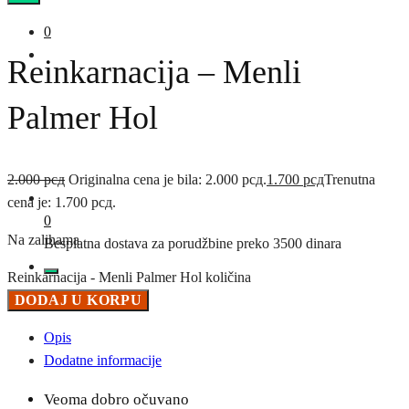
0
Reinkarnacija – Menli
Palmer Hol
2.000
рсд
Originalna cena je bila: 2.000 рсд.
1.700
рсд
Trenutna
cena je: 1.700 рсд.
0
Na zalihama
Besplatna dostava za porudžbine preko 3500 dinara
Reinkarnacija - Menli Palmer Hol količina
DODAJ U KORPU
Opis
Dodatne informacije
Veoma dobro očuvano