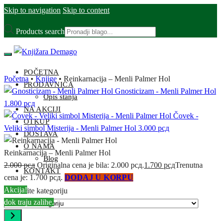
Skip to navigation
Skip to content
Products search
POČETNA
Početna
•
Knjige
•
Reinkarnacija – Menli Palmer Hol
PRODAVNICA
Gnosticizam - Menli Palmer Hol
Opis stanja
1.800
рсд
NA AKCIJI
Čovek -
OTKUP
Veliki simbol Misterija - Menli Palmer Hol
3.000
рсд
DOSTAVA
O NAMA
Reinkarnacija – Menli Palmer Hol
Blog
2.000
рсд
Originalna cena je bila: 2.000 рсд.
1.700
рсд
Trenutna
KONTAKT
cena je: 1.700 рсд.
DODAJ U KORPU
Akcija!
Odaberite kategoriju
dok traju zalihe.