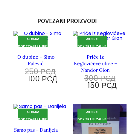
POVEZANI PROIZVODI
AKCIJA!
AKCIJA!
DOK TRAJU ZALIHE.
DOK TRAJU ZALIHE.
O dubino – Simo
Priče iz
Ralević
Keglovićeve ulice –
250
РСД
Nandor Gion
300
РСД
100
РСД
150
РСД
AKCIJA!
AKCIJA!
DOK TRAJU ZALIHE.
DOK TRAJU ZALIHE.
Samo pas – Danijela