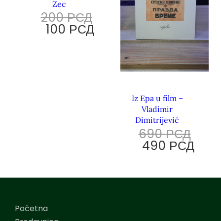
Zec
200
РСД
100
РСД
Iz Epa u film –
Vladimir
Dimitrijević
690
РСД
490
РСД
Početna