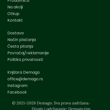
Prodavnica
Na akciji
Otkup
Kontakt
Dostava
Način plaćanja
Česta pitanja
Povraćaj/reklamacije
Politika privatnosti
Knjižara Demago
office@demago.rs
Instagram
Facebook
© 2021–2026 Demago. Sva prava zadržana.·
Dizajn i održavanje: Demago tim