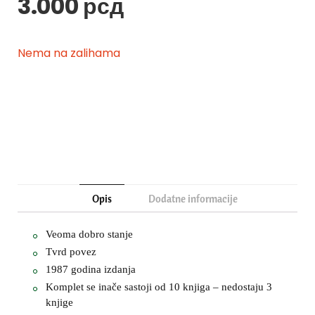
3.000
рсд
Nema na zalihama
Opis
Dodatne informacije
Veoma dobro stanje
Tvrd povez
1987 godina izdanja
Komplet se inače sastoji od 10 knjiga – nedostaju 3
knjige