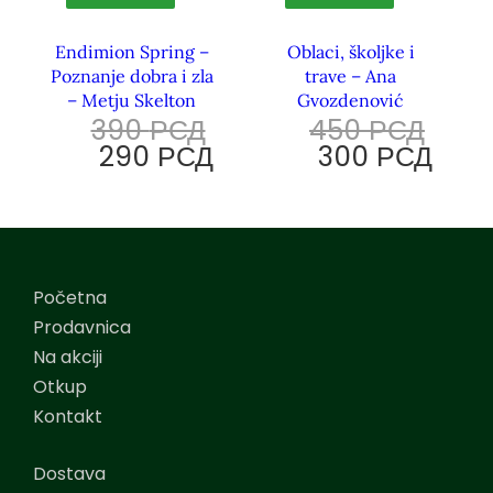
Endimion Spring –
Oblaci, školjke i
Poznanje dobra i zla
trave – Ana
– Metju Skelton
Gvozdenović
390
РСД
450
РСД
290
РСД
300
РСД
Početna
Prodavnica
Na akciji
Otkup
Kontakt
Dostava