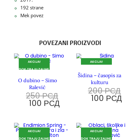
192 strane
Mek povez
POVEZANI PROIZVODI
AKCIJA!
AKCIJA!
DOK TRAJU ZALIHE.
DOK TRAJU ZALIHE.
Šidina – časopis za
O dubino – Simo
kulturu
Ralević
200
РСД
250
РСД
100
РСД
100
РСД
AKCIJA!
AKCIJA!
DOK TRAJU ZALIHE.
DOK TRAJU ZALIHE.