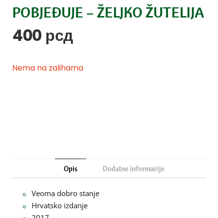
POBJEĐUJE – ŽELJKO ŽUTELIJA
400
рсд
Nema na zalihama
Opis
Dodatne informacije
Veoma dobro stanje
Hrvatsko izdanje
2017.