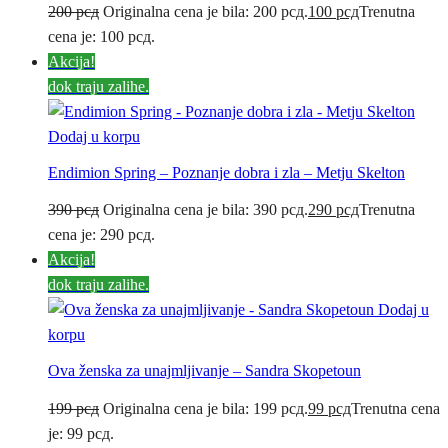
200
рсд
Originalna cena je bila: 200 рсд.
100
рсд
Trenutna
cena je: 100 рсд.
Akcija!
dok traju zalihe.
Dodaj u korpu
Endimion Spring – Poznanje dobra i zla – Metju Skelton
390
рсд
Originalna cena je bila: 390 рсд.
290
рсд
Trenutna
cena je: 290 рсд.
Akcija!
dok traju zalihe.
Dodaj u
korpu
Ova ženska za unajmljivanje – Sandra Skopetoun
199
рсд
Originalna cena je bila: 199 рсд.
99
рсд
Trenutna cena
je: 99 рсд.