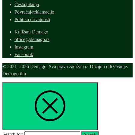
Česta pitanja
Povraćaj/reklamacije
Politika privatnosti
Knjižara Demago
office@demago.rs
Instagram
Facebook
© 2021–2026 Demago. Sva prava zadržana.· Dizajn i održavanje:
Demago tim
Search for:
Search