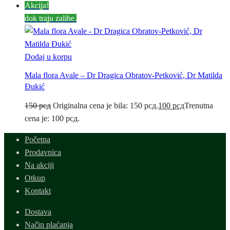
Akcija!
dok traju zalihe.
Dodaj u korpu
Mala flora Avale – Dr Dragica Obratov-Petković, Dr Matilda
Đukić
150
рсд
Originalna cena je bila: 150 рсд.
100
рсд
Trenutna
cena je: 100 рсд.
Početna
Prodavnica
Na akciji
Otkup
Kontakt
Dostava
Način plaćanja