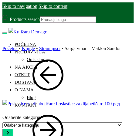
Skip to navigation
Skip to content
Products search
POČETNA
Početna
•
Knjige
•
Strani pisci
•
Sarga vihar – Makkai Sandor
PRODAVNICA
Opis stanja
NA AKCIJI
OTKUP
DOSTAVA
O NAMA
Blog
Poslastice za dijabetičare
100
рсд
KONTAKT
Odaberite kategoriju