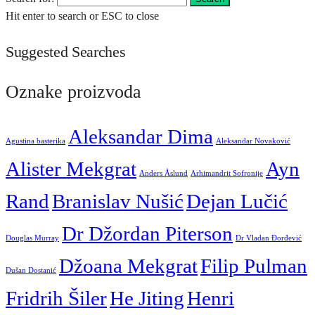
Hit enter to search or ESC to close
Suggested Searches
Oznake proizvoda
Aleksandar Dima
Agustina basterika
Aleksandar Novaković
Alister Mekgrat
Ayn
Anders Åslund
Arhimandrit Sofronije
Rand
Branislav Nušić
Dejan Lučić
Dr Džordan Piterson
Douglas Murray
Dr Vladan Đorđević
Džoana Mekgrat
Filip Pulman
Dušan Dostanić
Fridrih Šiler
He Jiting
Henri