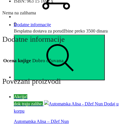
ISBN: 963 15 1692 x
Nema na zalihama
0
Dodatne informacije
Besplatna dostava za porudžbine preko 3500 dinara
Dodatne informacije
Ocena knjige
Dobro očuvana
Povezani proizvodi
Akcija!
dok traju zalihe.
Dodaj u
korpu
Automatska Alisa – Džef Nun