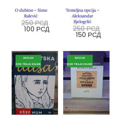
O dubino – Simo
Temeljna opcija –
Ralević
Aleksandar
250
РСД
Bjelogrlić
250
РСД
100
РСД
150
РСД
AKCIJA!
AKCIJA!
DOK TRAJU ZALIHE.
DOK TRAJU ZALIHE.