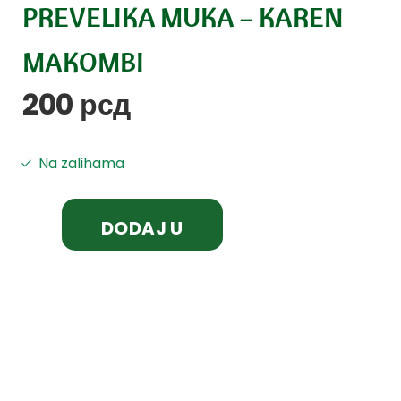
PREVELIKA MUKA – KAREN
MAKOMBI
200
рсд
Na zalihama
DODAJ U
KORPU