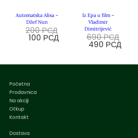
Automatska Alisa –
Iz Epa u film –
Džef Nun
Vladimir
200
РСД
Dimitrijević
690
РСД
100
РСД
490
РСД
Početna
Prodavnica
Na akciji
Otkup
Kontakt
Dostava