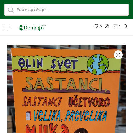
0
0
Nema proizvoda u korpi.