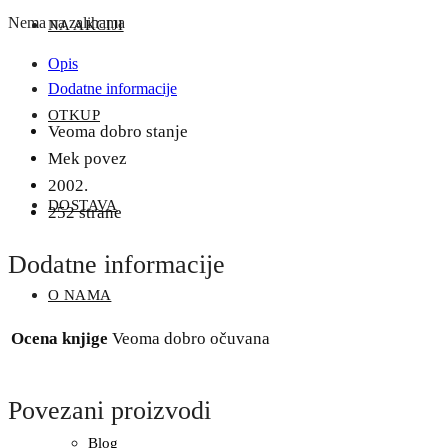
Nema na zalihama
NA AKCIJI
Opis
Dodatne informacije
OTKUP
Veoma dobro stanje
Mek povez
2002.
DOSTAVA
252 strane
Dodatne informacije
O NAMA
Ocena knjige
Veoma dobro očuvana
Povezani proizvodi
Blog