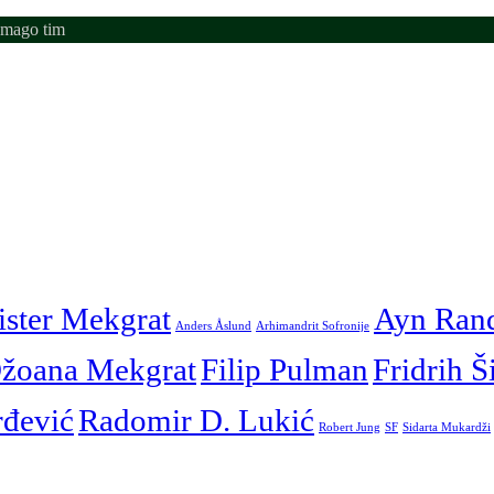
emago tim
ister Mekgrat
Ayn Ran
Anders Åslund
Arhimandrit Sofronije
žoana Mekgrat
Filip Pulman
Fridrih Š
rđević
Radomir D. Lukić
Robert Jung
SF
Sidarta Mukardži