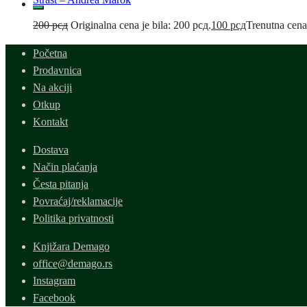
200
рсд
Originalna cena je bila: 200 рсд.
100
рсд
Trenutna cena
Početna
Prodavnica
Na akciji
Otkup
Kontakt
Dostava
Način plaćanja
Česta pitanja
Povraćaj/reklamacije
Politika privatnosti
Knjižara Demago
office@demago.rs
Instagram
Facebook