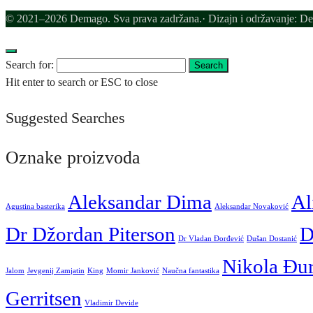
© 2021–2026 Demago. Sva prava zadržana.· Dizajn i održavanje: D
Search for:
Search
Hit enter to search or ESC to close
Suggested Searches
Oznake proizvoda
Aleksandar Dima
Al
Agustina basterika
Aleksandar Novaković
Dr Džordan Piterson
D
Dr Vladan Đorđević
Dušan Dostanić
Nikola Đu
Jalom
Jevgenij Zamjatin
King
Momir Janković
Naučna fantastika
Gerritsen
Vladimir Devide