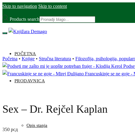
Skip to navigation
Skip to content
Products search
POČETNA
Početna
•
Knjige
•
Stručna literatura
•
Filozofija, psihologija, popular
Podset
Francuskinje se ne goje - 
PRODAVNICA
Sex – Dr. Rejčel Kaplan
Opis stanja
350
рсд