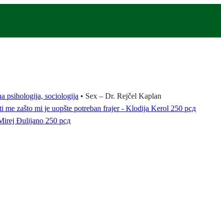
na psihologija, sociologija
•
Sex – Dr. Rejčel Kaplan
i me zašto mi je uopšte potreban frajer - Klodija Kerol
250
рсд
Mirej Đulijano
250
рсд