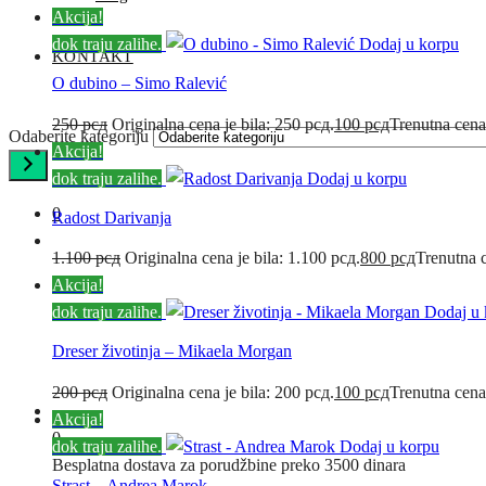
Akcija!
dok traju zalihe.
Dodaj u korpu
KONTAKT
O dubino – Simo Ralević
250
рсд
Originalna cena je bila: 250 рсд.
100
рсд
Trenutna cena
Odaberite kategoriju
Akcija!
dok traju zalihe.
Dodaj u korpu
0
Radost Darivanja
1.100
рсд
Originalna cena je bila: 1.100 рсд.
800
рсд
Trenutna c
Akcija!
dok traju zalihe.
Dodaj u 
Dreser životinja – Mikaela Morgan
200
рсд
Originalna cena je bila: 200 рсд.
100
рсд
Trenutna cena
Akcija!
0
dok traju zalihe.
Dodaj u korpu
Besplatna dostava za porudžbine preko 3500 dinara
Strast – Andrea Marok