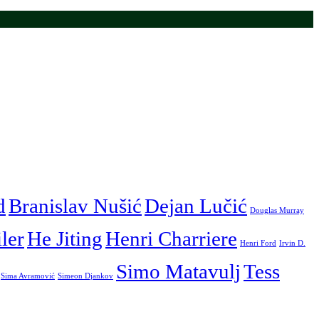
d
Branislav Nušić
Dejan Lučić
Douglas Murray
iler
He Jiting
Henri Charriere
Henri Ford
Irvin D.
Simo Matavulj
Tess
Sima Avramović
Simeon Djankov