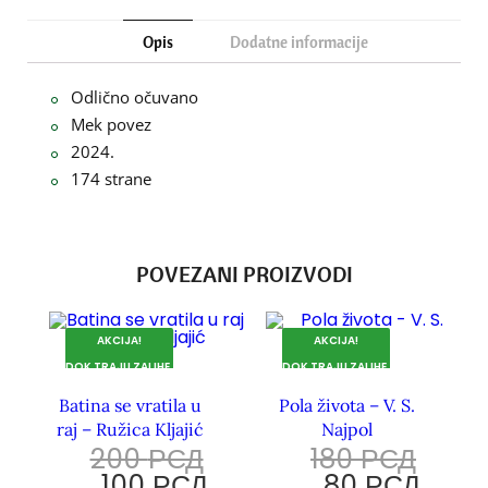
Opis
Dodatne informacije
Odlično očuvano
Mek povez
2024.
174 strane
POVEZANI PROIZVODI
AKCIJA!
AKCIJA!
DOK TRAJU ZALIHE.
DOK TRAJU ZALIHE.
Batina se vratila u
Pola života – V. S.
raj – Ružica Kljajić
Najpol
200
РСД
180
РСД
100
РСД
80
РСД