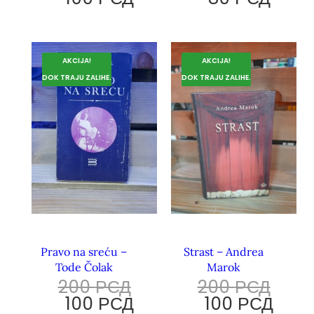
AKCIJA!
AKCIJA!
DOK TRAJU ZALIHE.
DOK TRAJU ZALIHE.
Pravo na sreću –
Strast – Andrea
Tode Čolak
Marok
200
РСД
200
РСД
100
РСД
100
РСД