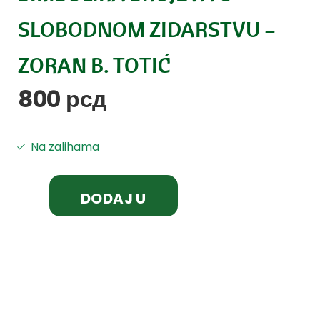
SLOBODNOM ZIDARSTVU –
ZORAN B. TOTIĆ
800
рсд
Na zalihama
DODAJ U
KORPU