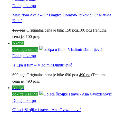
Dodaj u korpu
Mala flora Avale – Dr Dragica Obratov-Petković, Dr Matilda
Đukić
150
рсд
Originalna cena je bila: 150 рсд.
100
рсд
Trenutna
cena je: 100 рсд.
Akcija!
dok traju zalihe.
Dodaj u korpu
Iz Epa u film – Vladimir Dimitrijević
690
рсд
Originalna cena je bila: 690 рсд.
490
рсд
Trenutna
cena je: 490 рсд.
Akcija!
dok traju zalihe.
Dodaj u korpu
Oblaci, školjke i trave – Ana Gvozdenović