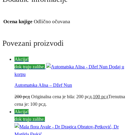
Ocena knjige
Odlično očuvana
Povezani proizvodi
Akcija!
dok traju zalihe.
Dodaj u
korpu
Automatska Alisa – Džef Nun
200
рсд
Originalna cena je bila: 200 рсд.
100
рсд
Trenutna
cena je: 100 рсд.
Akcija!
dok traju zalihe.