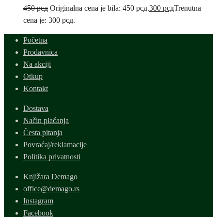
450
рсд
Originalna cena je bila: 450 рсд.
300
рсд
Trenutna
cena je: 300 рсд.
Početna
Prodavnica
Na akciji
Otkup
Kontakt
Dostava
Način plaćanja
Česta pitanja
Povraćaj/reklamacije
Politika privatnosti
Knjižara Demago
office@demago.rs
Instagram
Facebook