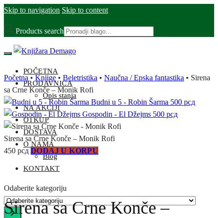
Skip to navigation
Skip to content
Products search
POČETNA
Početna
•
Knjige
•
Beletristika
•
Naučna / Epska fantastika
•
Sirena
PRODAVNICA
sa Crne Konče – Monik Rofi
Opis stanja
Budni u 5 - Robin Šarma
500
рсд
NA AKCIJI
Gospodin - El Džejms
500
рсд
OTKUP
DOSTAVA
Sirena sa Crne Konče – Monik Rofi
O NAMA
450
рсд
DODAJ U KORPU
Blog
KONTAKT
Odaberite kategoriju
Sirena sa Crne Konče –