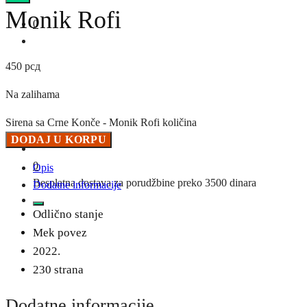
Monik Rofi
0
450
рсд
Na zalihama
Sirena sa Crne Konče - Monik Rofi količina
DODAJ U KORPU
0
Opis
Besplatna dostava za porudžbine preko 3500 dinara
Dodatne informacije
Odlično stanje
Mek povez
2022.
230 strana
Dodatne informacije