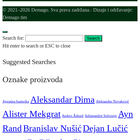
© 2021–2026 Demago. Sva prava zadržana.· Dizajn i održavanje:
Demago tim
Search for:
Search
Hit enter to search or ESC to close
Suggested Searches
Oznake proizvoda
Aleksandar Dima
Agustina basterika
Aleksandar Novaković
Alister Mekgrat
Ayn
Anders Åslund
Arhimandrit Sofronije
Rand
Branislav Nušić
Dejan Lučić