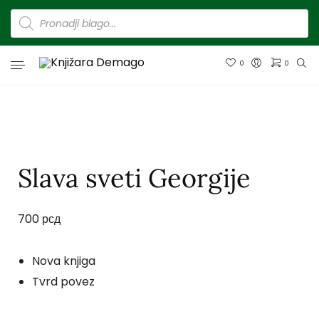
0
0
Slava sveti Georgije
700
рсд
Nova knjiga
Tvrd povez