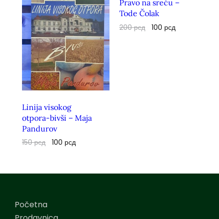
Pravo na sreću –
Tode Čolak
200
рсд
100
рсд
Linija visokog
otpora-bivši – Maja
Pandurov
150
рсд
100
рсд
Početna
Prodavnica