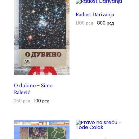
Radost Darivanja
1.100
рсд
800
рсд
O dubino – Simo
Ralević
250
рсд
100
рсд