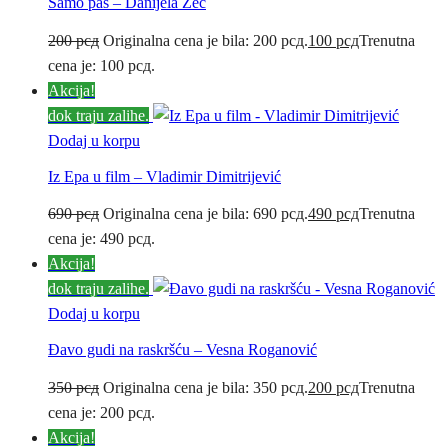
Samo pas – Danijela Zec
200
рсд
Originalna cena je bila: 200 рсд.
100
рсд
Trenutna
cena je: 100 рсд.
Akcija!
dok traju zalihe.
Dodaj u korpu
Iz Epa u film – Vladimir Dimitrijević
690
рсд
Originalna cena je bila: 690 рсд.
490
рсд
Trenutna
cena je: 490 рсд.
Akcija!
dok traju zalihe.
Dodaj u korpu
Đavo gudi na raskršću – Vesna Roganović
350
рсд
Originalna cena je bila: 350 рсд.
200
рсд
Trenutna
cena je: 200 рсд.
Akcija!