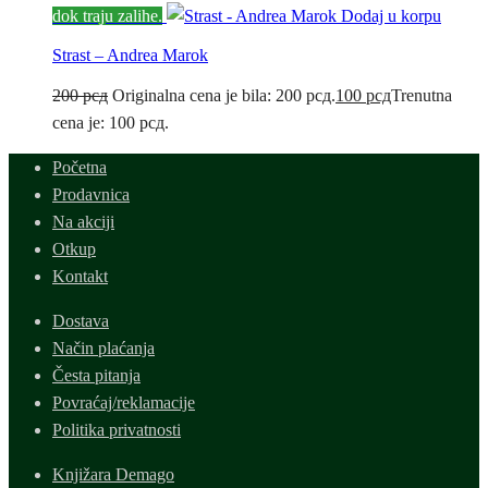
dok traju zalihe.
Dodaj u korpu
Strast – Andrea Marok
200
рсд
Originalna cena je bila: 200 рсд.
100
рсд
Trenutna
cena je: 100 рсд.
Početna
Prodavnica
Na akciji
Otkup
Kontakt
Dostava
Način plaćanja
Česta pitanja
Povraćaj/reklamacije
Politika privatnosti
Knjižara Demago