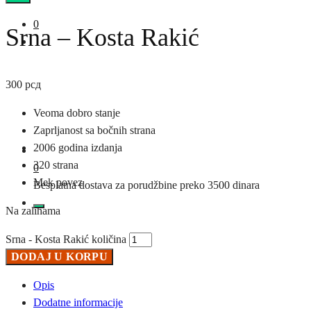
0
Srna – Kosta Rakić
300
рсд
Veoma dobro stanje
Zaprljanost sa bočnih strana
2006 godina izdanja
320 strana
0
Mek povez
Besplatna dostava za porudžbine preko 3500 dinara
Na zalihama
Srna - Kosta Rakić količina
DODAJ U KORPU
Opis
Dodatne informacije