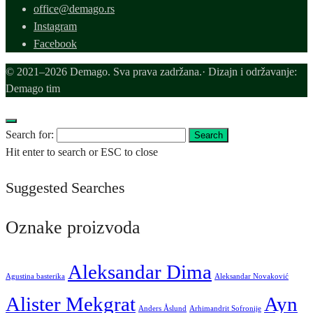
office@demago.rs
Instagram
Facebook
© 2021–2026 Demago. Sva prava zadržana.· Dizajn i održavanje:
Demago tim
Search for:
Search
Hit enter to search or ESC to close
Suggested Searches
Oznake proizvoda
Aleksandar Dima
Agustina basterika
Aleksandar Novaković
Alister Mekgrat
Ayn
Anders Åslund
Arhimandrit Sofronije