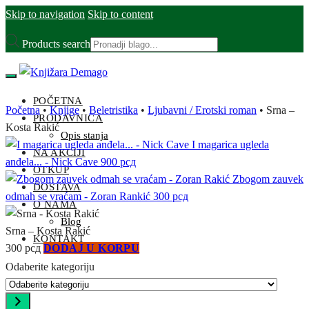
Skip to navigation
Skip to content
Products search
POČETNA
Početna
•
Knjige
•
Beletristika
•
Ljubavni / Erotski roman
•
Srna –
PRODAVNICA
Kosta Rakić
Opis stanja
I magarica ugleda
NA AKCIJI
anđela... - Nick Cave
900
рсд
OTKUP
Zbogom zauvek
DOSTAVA
odmah se vraćam - Zoran Rankić
300
рсд
O NAMA
Blog
Srna – Kosta Rakić
KONTAKT
300
рсд
DODAJ U KORPU
Odaberite kategoriju