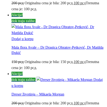
200
рсд
Originalna cena je bila: 200 рсд.
100
рсд
Trenutna
cena je: 100 рсд.
Akcija!
dok traju zalihe.
Dodaj u korpu
Mala flora Avale – Dr Dragica Obratov-Petković, Dr Matilda
Đukić
150
рсд
Originalna cena je bila: 150 рсд.
100
рсд
Trenutna
cena je: 100 рсд.
Akcija!
dok traju zalihe.
Dodaj
u korpu
Dreser životinja – Mikaela Morgan
200
рсд
Originalna cena je bila: 200 рсд.
100
рсд
Trenutna