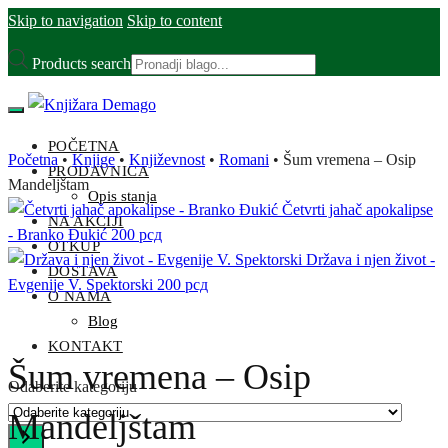
Skip to navigation
Skip to content
Products search
POČETNA
Početna
•
Knjige
•
Književnost
•
Romani
•
Šum vremena – Osip
PRODAVNICA
Mandeljštam
Opis stanja
Četvrti jahač apokalipse
NA AKCIJI
- Branko Đukić
200
рсд
OTKUP
Država i njen život -
DOSTAVA
Evgenije V. Spektorski
200
рсд
O NAMA
Blog
KONTAKT
Šum vremena – Osip
Odaberite kategoriju
Mandeljštam