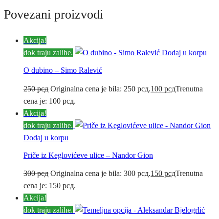
Povezani proizvodi
Akcija!
dok traju zalihe.
Dodaj u korpu
O dubino – Simo Ralević
250
рсд
Originalna cena je bila: 250 рсд.
100
рсд
Trenutna
cena je: 100 рсд.
Akcija!
dok traju zalihe.
Dodaj u korpu
Priče iz Keglovićeve ulice – Nandor Gion
300
рсд
Originalna cena je bila: 300 рсд.
150
рсд
Trenutna
cena je: 150 рсд.
Akcija!
dok traju zalihe.