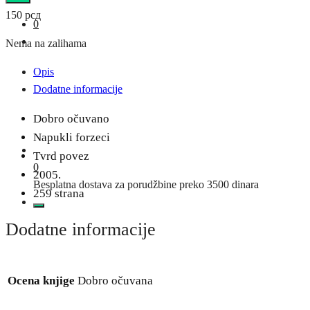
150
рсд
0
Nema na zalihama
Opis
Dodatne informacije
Dobro očuvano
Napukli forzeci
Tvrd povez
0
2005.
Besplatna dostava za porudžbine preko 3500 dinara
259 strana
Dodatne informacije
Ocena knjige
Dobro očuvana