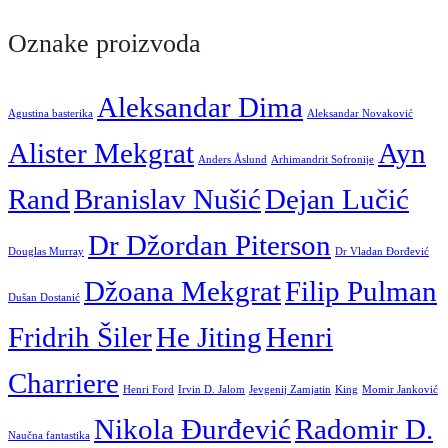
Oznake proizvoda
Aleksandar Dima
Agustina basterika
Aleksandar Novaković
Alister Mekgrat
Ayn
Anders Åslund
Arhimandrit Sofronije
Rand
Branislav Nušić
Dejan Lučić
Dr Džordan Piterson
Douglas Murray
Dr Vladan Đorđević
Džoana Mekgrat
Filip Pulman
Dušan Dostanić
Fridrih Šiler
He Jiting
Henri
Charriere
Henri Ford
Irvin D. Jalom
Jevgenij Zamjatin
King
Momir Janković
Nikola Đurđević
Radomir D.
Naučna fantastika