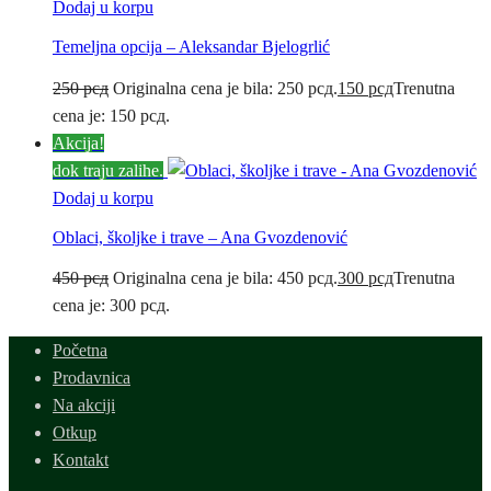
Dodaj u korpu
Temeljna opcija – Aleksandar Bjelogrlić
250
рсд
Originalna cena je bila: 250 рсд.
150
рсд
Trenutna
cena je: 150 рсд.
Akcija!
dok traju zalihe.
Dodaj u korpu
Oblaci, školjke i trave – Ana Gvozdenović
450
рсд
Originalna cena je bila: 450 рсд.
300
рсд
Trenutna
cena je: 300 рсд.
Početna
Prodavnica
Na akciji
Otkup
Kontakt