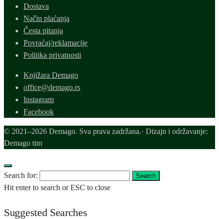
Dostava
Način plaćanja
Česta pitanja
Povraćaj/reklamacije
Politika privatnosti
Knjižara Demago
office@demago.rs
Instagram
Facebook
© 2021–2026 Demago. Sva prava zadržana.· Dizajn i održavanje:
Demago tim
Search for:
Search
Hit enter to search or ESC to close
Suggested Searches