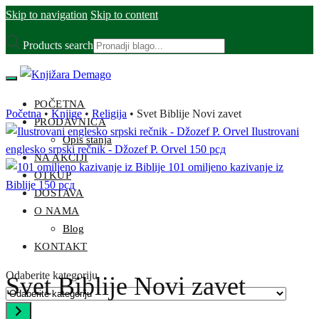
Skip to navigation
Skip to content
Products search
POČETNA
Početna
•
Knjige
•
Religija
•
Svet Biblije Novi zavet
PRODAVNICA
Ilustrovani
Opis stanja
englesko srpski rečnik - Džozef P. Orvel
150
рсд
NA AKCIJI
101 omiljeno kazivanje iz
OTKUP
Biblije
150
рсд
DOSTAVA
O NAMA
Blog
KONTAKT
Odaberite kategoriju
Svet Biblije Novi zavet