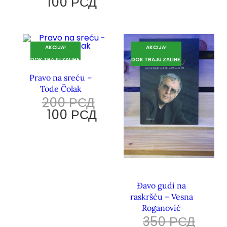
100
РСД
AKCIJA!
AKCIJA!
DOK TRAJU ZALIHE.
DOK TRAJU ZALIHE.
Pravo na sreću –
Tode Čolak
200
РСД
100
РСД
Đavo gudi na
raskršću – Vesna
Roganović
350
РСД