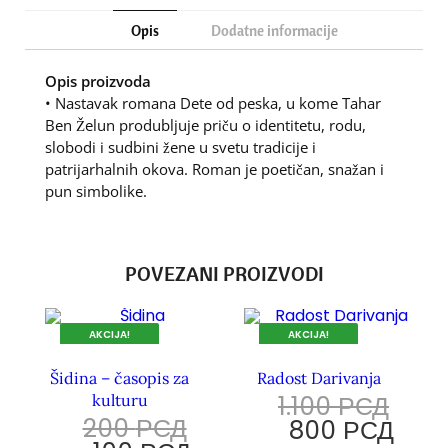
Opis
Dodatne informacije
Opis proizvoda
• Nastavak romana Dete od peska, u kome Tahar
Ben Želun produbljuje priču o identitetu, rodu,
slobodi i sudbini žene u svetu tradicije i
patrijarhalnih okova. Roman je poetičan, snažan i
pun simbolike.
POVEZANI PROIZVODI
AKCIJA!
AKCIJA!
DOK TRAJU ZALIHE.
DOK TRAJU ZALIHE.
Šidina – časopis za
Radost Darivanja
1.100
РСД
kulturu
200
РСД
800
РСД