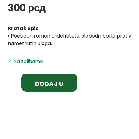
300
рсд
Kratak opis
• Poetičan roman o identitetu, slobodi i borbi protiv
nametnutih uloga.
Na zalihama
DODAJ U
KORPU