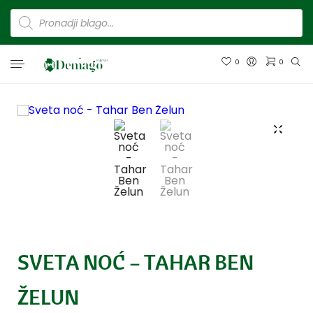
0
0
SVETA NOĆ – TAHAR BEN
ŽELUN