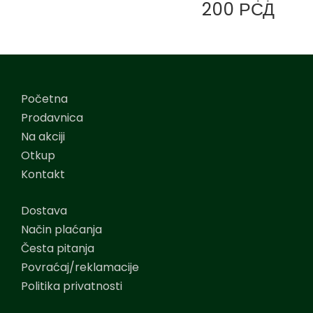
200
РСД
Početna
Prodavnica
Na akciji
Otkup
Kontakt
Dostava
Način plaćanja
Česta pitanja
Povraćaj/reklamacije
Politika privatnosti