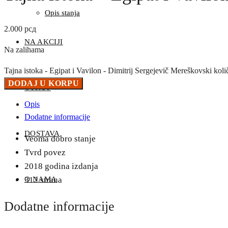
Opis stanja
2.000
рсд
NA AKCIJI
Na zalihama
Tajna istoka - Egipat i Vavilon - Dimitrij Sergejevič Mereškovski koli
DODAJ U KORPU
OTKUP
Opis
Dodatne informacije
DOSTAVA
Veoma dobro stanje
Tvrd povez
2018 godina izdanja
312 strana
O NAMA
Dodatne informacije