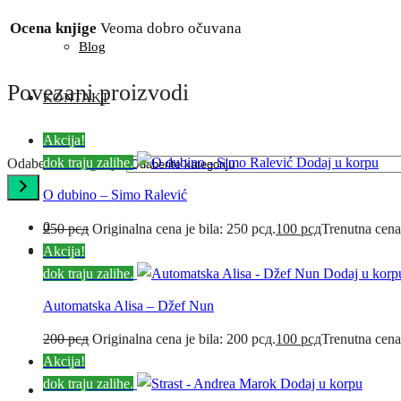
Ocena knjige
Veoma dobro očuvana
Blog
Povezani proizvodi
KONTAKT
Akcija!
dok traju zalihe.
Dodaj u korpu
Odaberite kategoriju
O dubino – Simo Ralević
0
250
рсд
Originalna cena je bila: 250 рсд.
100
рсд
Trenutna cena
Akcija!
dok traju zalihe.
Dodaj u korp
Automatska Alisa – Džef Nun
200
рсд
Originalna cena je bila: 200 рсд.
100
рсд
Trenutna cena
Akcija!
dok traju zalihe.
Dodaj u korpu