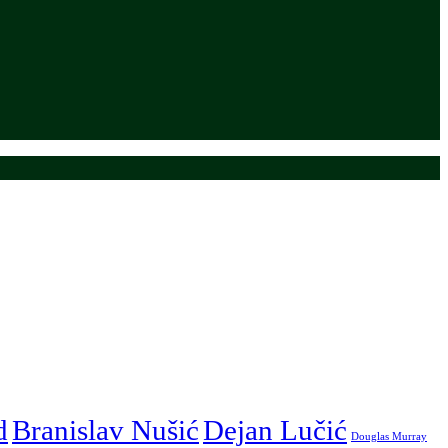
d
Branislav Nušić
Dejan Lučić
Douglas Murray