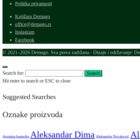
Politika privatnosti
Knjižara Demago
office@demago.rs
Instagram
Facebook
© 2021–2026 Demago. Sva prava zadržana.· Dizajn i održavanje: D
Search for:
Search
Hit enter to search or ESC to close
Suggested Searches
Oznake proizvoda
Aleksandar Dima
Al
Agustina basterika
Aleksandar Novaković