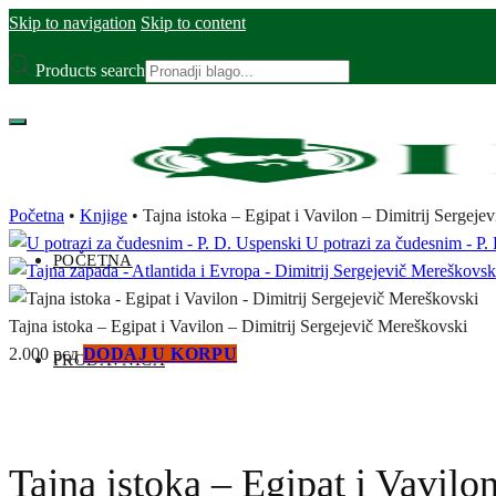
Skip to navigation
Skip to content
Products search
Početna
•
Knjige
•
Tajna istoka – Egipat i Vavilon – Dimitrij Sergeje
U potrazi za čudesnim - P.
POČETNA
Tajna istoka – Egipat i Vavilon – Dimitrij Sergejevič Mereškovski
2.000
рсд
DODAJ U KORPU
PRODAVNICA
Tajna istoka – Egipat i Vavilo