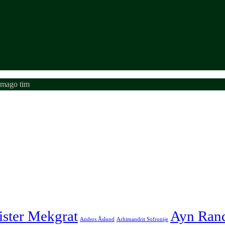
emago tim
ister Mekgrat
Ayn Ran
Anders Åslund
Arhimandrit Sofronije