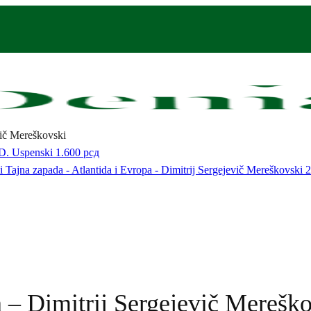
vič Mereškovski
 D. Uspenski
1.600
рсд
Tajna zapada - Atlantida i Evropa - Dimitrij Sergejevič Mereškovski
2
n – Dimitrij Sergejevič Merešk