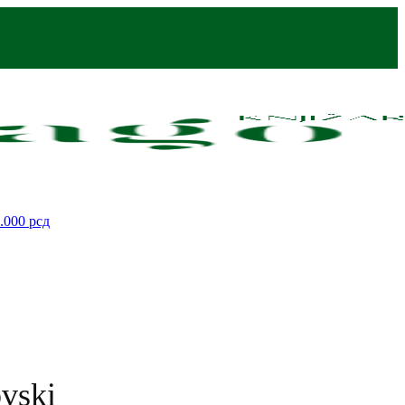
.000
рсд
ovski