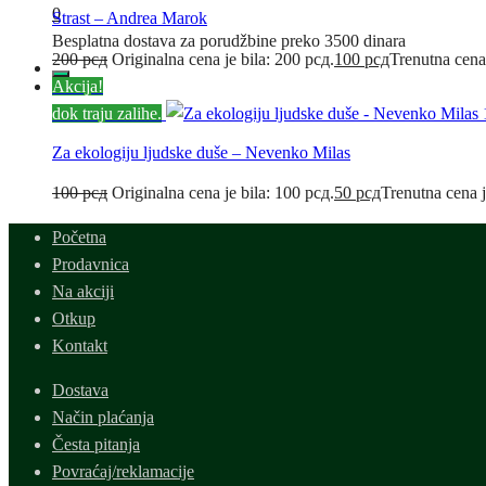
0
Strast – Andrea Marok
Besplatna dostava za porudžbine preko 3500 dinara
200
рсд
Originalna cena je bila: 200 рсд.
100
рсд
Trenutna cena
Akcija!
dok traju zalihe.
Za ekologiju ljudske duše – Nevenko Milas
100
рсд
Originalna cena je bila: 100 рсд.
50
рсд
Trenutna cena j
Početna
Prodavnica
Na akciji
Otkup
Kontakt
Dostava
Način plaćanja
Česta pitanja
Povraćaj/reklamacije