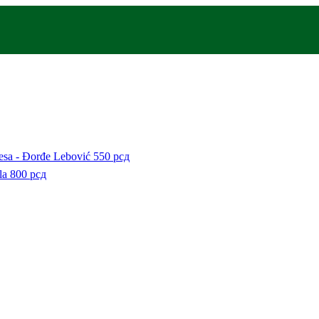
besa - Đorđe Lebović
550
рсд
la
800
рсд