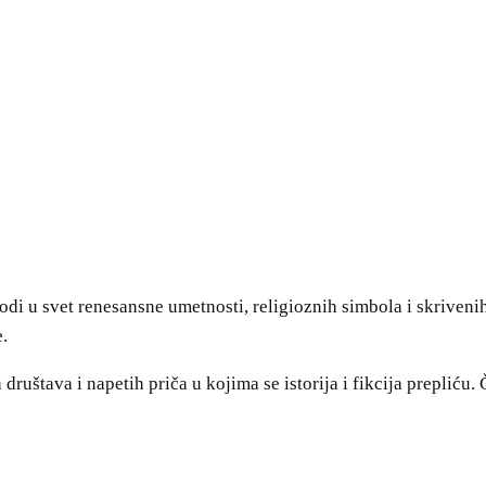
ca vodi u svet renesansne umetnosti, religioznih simbola i skrive
e.
 društava i napetih priča u kojima se istorija i fikcija prepliću