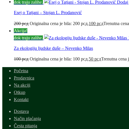
dok traju zalihe.
Dodaj
Esej o Tatjani – Stojan L. Prodanović
200
рсд
Originalna cena je bila: 200 рсд.
100
рсд
Trenutna cena
Akcija!
dok traju zalihe.
Za ekologiju ljudske duše – Nevenko Milas
100
рсд
Originalna cena je bila: 100 рсд.
50
рсд
Trenutna cena j
Početna
Prodavnica
Na akciji
Otkup
Kontakt
Dostava
Način plaćanja
Česta pitanja