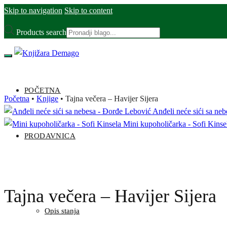
Skip to navigation
Skip to content
Products search
POČETNA
Početna
•
Knjige
•
Tajna večera – Havijer Sijera
Anđeli neće sići sa ne
Mini kupoholičarka - Sofi Kinse
PRODAVNICA
Tajna večera – Havijer Sijera
Opis stanja