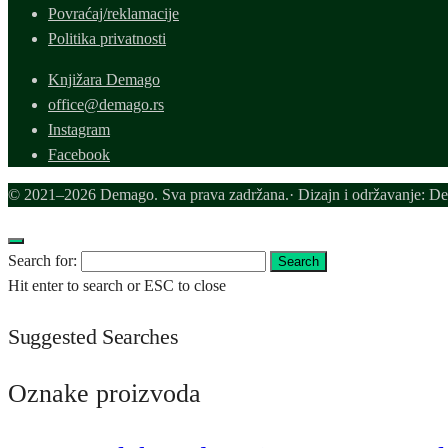
Povraćaj/reklamacije
Politika privatnosti
Knjižara Demago
office@demago.rs
Instagram
Facebook
© 2021–2026 Demago. Sva prava zadržana.· Dizajn i održavanje: D
Search for:
Search
Hit enter to search or ESC to close
Suggested Searches
Oznake proizvoda