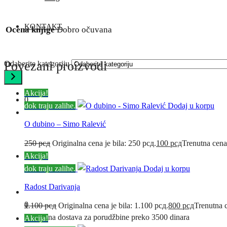
KONTAKT
Ocena knjige
Dobro očuvana
Povezani proizvodi
Odaberite kategoriju
Akcija!
0
dok traju zalihe.
Dodaj u korpu
O dubino – Simo Ralević
250
рсд
Originalna cena je bila: 250 рсд.
100
рсд
Trenutna cena
Akcija!
dok traju zalihe.
Dodaj u korpu
Radost Darivanja
0
1.100
рсд
Originalna cena je bila: 1.100 рсд.
800
рсд
Trenutna c
Besplatna dostava za porudžbine preko 3500 dinara
Akcija!