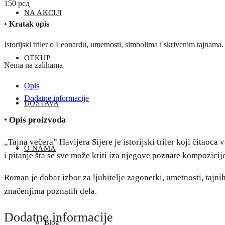
150
рсд
NA AKCIJI
•
Kratak opis
Istorijski triler o Leonardu, umetnosti, simbolima i skrivenim tajnama.
OTKUP
Nema na zalihama
Opis
Dodatne informacije
DOSTAVA
•
Opis proizvoda
„Tajna večera” Havijera Sijere je istorijski triler koji čitao
O NAMA
i pitanje šta se sve može kriti iza njegove poznate kompozicij
Roman je dobar izbor za ljubitelje zagonetki, umetnosti, tajnih
značenjima poznatih dela.
Dodatne informacije
Blog