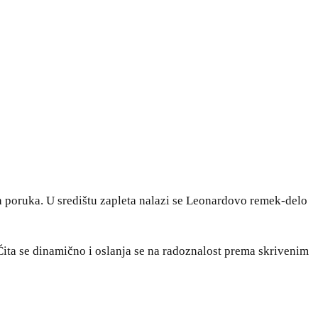
nih poruka. U središtu zapleta nalazi se Leonardovo remek-delo
. Čita se dinamično i oslanja se na radoznalost prema skrivenim